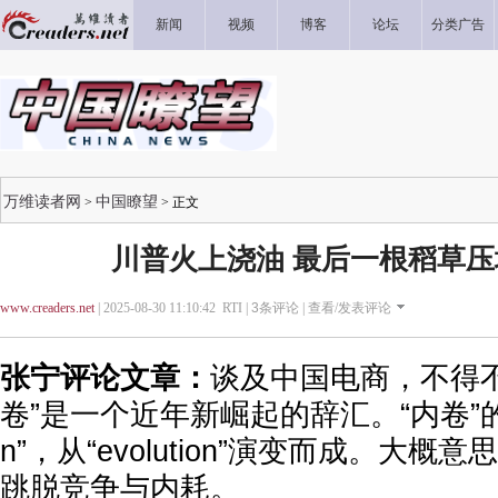
新闻
视频
博客
论坛
分类广告
万维读者网
中国瞭望
>
> 正文
川普火上浇油 最后一根稻草
www.creaders.net
| 2025-08-30 11:10:42 RTI |
3
条评论 |
查看/发表评论
张宁评论文章：
谈及中国电商，不得不
卷”是一个近年新崛起的辞汇。“内卷”的英文是
n”，从“evolution”演变而成。大
跳脱竞争与内耗。