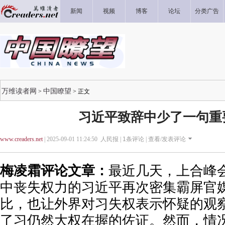
新闻
视频
博客
论坛
分类广告
万维读者网
中国瞭望
>
> 正文
习近平致辞中少了一句重
www.creaders.net
| 2025-09-01 11:24:50 人民报 |
1
条评论 |
查看/发表评论
梅凌霜评论文章：
最近几天，上合峰
中丧失权力的习近平再次密集霸屏官
比，也让外界对习失权表示怀疑的观
了习仍然大权在握的佐证。然而，情