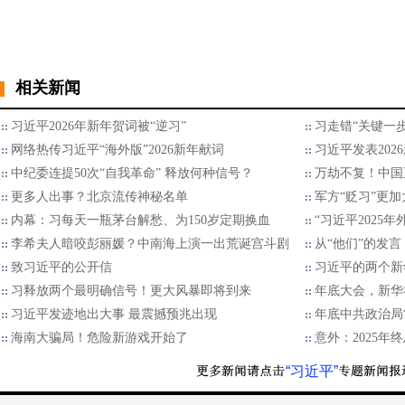
相关新闻
习近平2026年新年贺词被“逆习”
习走错“关键一步
网络热传习近平“海外版”2026新年献词
习近平发表202
中纪委连提50次“自我革命” 释放何种信号？
万劫不复！中国
更多人出事？北京流传神秘名单
军方“贬习”更加
内幕：习每天一瓶茅台解愁、为150岁定期换血
“习近平2025
李希夫人暗咬彭丽媛？中南海上演一出荒诞宫斗剧
从“他们”的发言
致习近平的公开信
习近平的两个新
习释放两个最明确信号！更大风暴即将到来
年底大会，新华
习近平发迹地出大事 最震撼预兆出现
年底中共政治局
海南大骗局！危险新游戏开始了
意外：2025
“习近平”