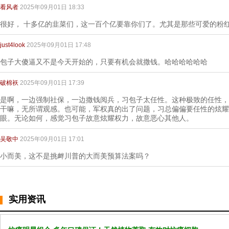
看风者
2025年09月01日 18:33
很好， 十多亿的韭菜们，这一百个亿要靠你们了。尤其是那些可爱的粉
just4look
2025年09月01日 17:48
包子大傻逼又不是今天开始的，只要有机会就撒钱。哈哈哈哈哈哈
破棉袄
2025年09月01日 17:39
是啊，一边强制社保，一边撒钱阅兵，习包子太任性。这种极致的任性，
干嘛，无所谓观感。也可能，军权真的出了问题，习总偏偏要任性的炫耀
眼。无论如何，感觉习包子故意炫耀权力，故意恶心其他人。
吴敬中
2025年09月01日 17:01
小而美，这不是挑衅川普的大而美预算法案吗？
实用资讯