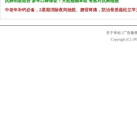
抗癌明星组合 多年口碑保证！天然植物萃取 有效对抗癌细胞
中老年补钙必备，2星期消除夜间抽筋、腰背疼痛，防治骨质疏松立竿
关于本站
|
广告服
Copyright (C) 199