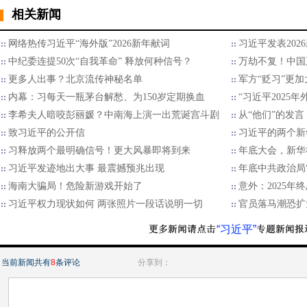
相关新闻
网络热传习近平“海外版”2026新年献词
习近平发表202
中纪委连提50次“自我革命” 释放何种信号？
万劫不复！中国
更多人出事？北京流传神秘名单
军方“贬习”更加
内幕：习每天一瓶茅台解愁、为150岁定期换血
“习近平2025
李希夫人暗咬彭丽媛？中南海上演一出荒诞宫斗剧
从“他们”的发言
致习近平的公开信
习近平的两个新
习释放两个最明确信号！更大风暴即将到来
年底大会，新华
习近平发迹地出大事 最震撼预兆出现
年底中共政治局
海南大骗局！危险新游戏开始了
意外：2025
习近平权力现状如何 两张照片一段话说明一切
官员落马潮恐扩
“习近平”
当前新闻共有
8
条评论
分享到：