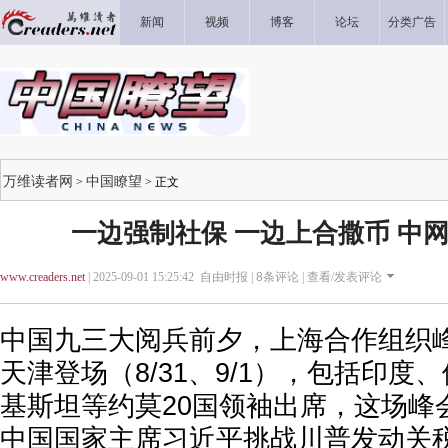
新闻
视频
博客
论坛
分类广告
万维读者网
中国瞭望
>
> 正文
一边强制社保 一边上合撒币 中网
www.creaders.net
| 2025-09-01 15:25:42 自由时报 |
8
条评论 |
查看/发表评论
中国九三大阅兵前夕，上海合作组织
天津登场（8/31、9/1），包括印度
基斯坦等约莫20国领袖出席，这场峰
中国国家主席习近平挑战川普发动关