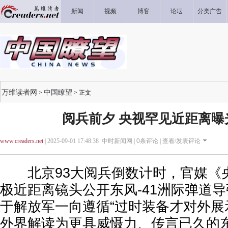
新闻
视频
博客
论坛
分类广告
万维读者网
中国瞭望
>
> 正文
阅兵前夕 央视罕见近距离曝光
www.creaders.net
| 2025-09-01 17:48:38 中时新闻网 |
0
条评论 |
查看/发表评论
北京93大阅兵倒数计时，官媒《
极近距离镜头公开东风-41洲际弹道
于解放军一向遵循“过时装备才对外展
外界解读为更具威慑力、传言已久的东