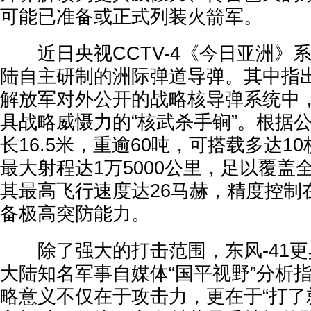
可能已准备或正式列装火箭军。
近日央视CCTV-4《今日亚洲》
陆自主研制的洲际弹道导弹。其中指出
解放军对外公开的战略核导弹系统中
具战略威慑力的“核武杀手锏”。根据
长16.5米，重逾60吨，可搭载多达1
最大射程达1万5000公里，足以覆盖
其最高飞行速度达26马赫，精度控制
备极高突防能力。
除了强大的打击范围，东风-41更
大陆知名军事自媒体“国平视野”分析指
略意义不仅在于攻击力，更在于“打了