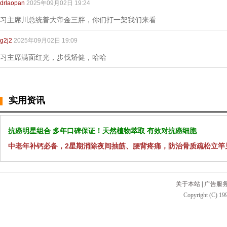
drlaopan
2025年09月02日 19:24
习主席川总统普大帝金三胖，你们打一架我们来看
g2j2
2025年09月02日 19:09
习主席满面红光，步伐矫健，哈哈
实用资讯
抗癌明星组合 多年口碑保证！天然植物萃取 有效对抗癌细胞
中老年补钙必备，2星期消除夜间抽筋、腰背疼痛，防治骨质疏松立竿
关于本站
|
广告服
Copyright (C) 199