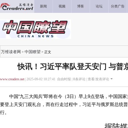
新闻
视频
博客
论坛
分类广告
万维读者网
中国瞭望
>
> 正文
快讯！习近平率队登天安门 与普
www.creaders.net
| 2025-09-02 18:27:41 自由时报 |
8
条评论 |
查看/发表评论
中国“九三大阅兵”即将在今（3日）早上9点登场，中国国家
要登上天安门观礼台，而在行走过程中，习近平与俄罗斯总统普
行。
据陆媒报