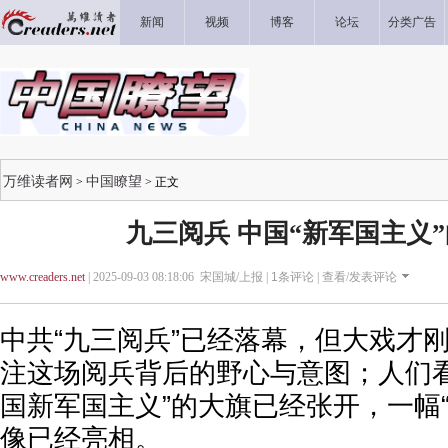
新闻
视频
博客
论坛
分类广告
万维读者网
中国瞭望
>
> 正文
九三阅兵 中国“新军国主义
www.creaders.net
| 2025-09-03 08:18:06 宋国城/上报 |
1
条评论 |
查看/发表评论
中共“九三阅兵”已经落幕，但大戏才
注这场阅兵背后的野心与意图；人们看
国新军国主义”的大旗已经张开，一幅
像已经亮相。