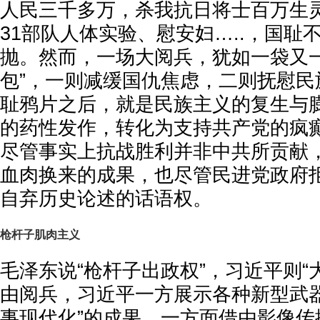
人民三千多万，杀我抗日将士百万生
31部队人体实验、慰安妇…..，国耻
抛。然而，一场大阅兵，犹如一袋又一
包”，一则减缓国仇焦虑，二则抚慰民
耻鸦片之后，就是民族主义的复生与
的药性发作，转化为支持共产党的疯
尽管事实上抗战胜利并非中共所贡献
血肉换来的成果，也尽管民进党政府
自弃历史论述的话语权。
枪杆子肌肉主义
毛泽东说“枪杆子出政权”，习近平则“
由阅兵，习近平一方展示各种新型武器
事现代化”的成果，一方面借由影像传