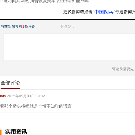
遭习阅兵刺激 川普恢复美军“战士精神”能成吗
“中国阅兵”
当前新闻共有
1
条评论
分享到：
评论前需要先
全部评论
lary
2025年09月03日 09:02
看那个桥头横幅就是个恬不知耻的谎言
实用资讯