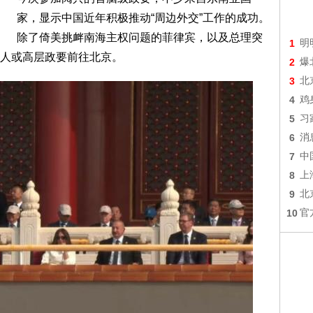
家，显示中国近年积极推动“周边外交”工作的成功。
除了倚美挑衅南海主权问题的菲律宾，以及总理突
1
明
人或高层政要前往北京。
2
爆
3
北
4
鸡
5
习
6
消
7
中
8
上
9
北
10
官