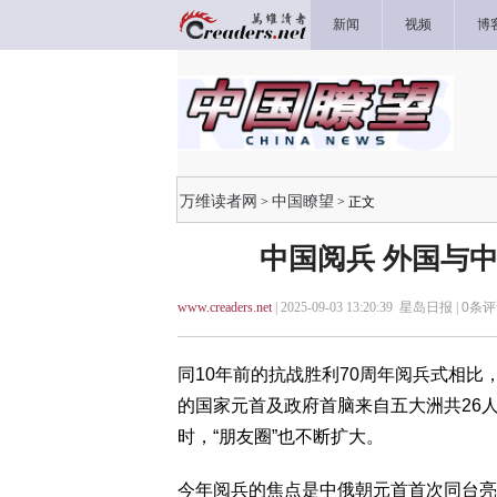
新闻
视频
博
万维读者网
中国瞭望
>
> 正文
中国阅兵 外国与
www.creaders.net
| 2025-09-03 13:20:39 星岛日报 |
0
条评
同10年前的抗战胜利70周年阅兵式相
的国家元首及政府首脑来自五大洲共26人
时，“朋友圈”也不断扩大。
今年阅兵的焦点是中俄朝元首首次同台亮