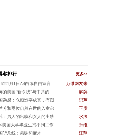
博客排行
更多>>
026年1月1日A4白纸自由宣言
万维网友来
屏的美国“斩杀线”与中共的
解滨
国杂感：仓颉造字成真，有图
思芦
兰芳和兩位仍然在世的入室弟
玉质
芃：男人的出轨和女人的出轨
水沫
0%美国大学毕业生找不到工作
乐维
国斩杀线：愚昧和麻木
汪翔