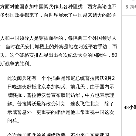
方面对他国参加中国阅兵作出各种阻扰，西方舆论也不
5
跨
多邻国政要都来了，向世界展示了中国越来越大的影响
人和中国领导人是穿插而坐的，每隔两三个外国领导人
前，当时在天安门城楼上的外宾是站在习近平右手边，而
边。这个破格安排凸显出出今次纪念大会的国际性，80
西斯战争的胜利。
此次阅兵还有一个小插曲是印尼总统普拉博沃9月2
日晚连夜赶抵北京参加阅兵。前几天，由于国内示
威骚扰，普拉博沃曾宣布取消访华，中方也表示理
解。普拉博沃最终改变计划，连夜飞往北京，除了
48
示威暂息外，更重要的相信是他非常重视中国这次
阅兵。
今次参加阅兵的首脑级政要，不少来自东南亚国