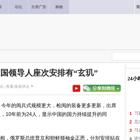
客
论坛
分类广告
购物
简
中国领导人座次安排有“玄玑”
24
论 |
查看/发表评论
比，今年的阅兵式规模更大，检阅的装备更多更新，出席
1
习
，10年前为24人，显示中国的国力持续提升的同
2
北
3
习
相，俄罗斯总统普京和朝鲜领袖金正恩，分别安排站在
4
逆