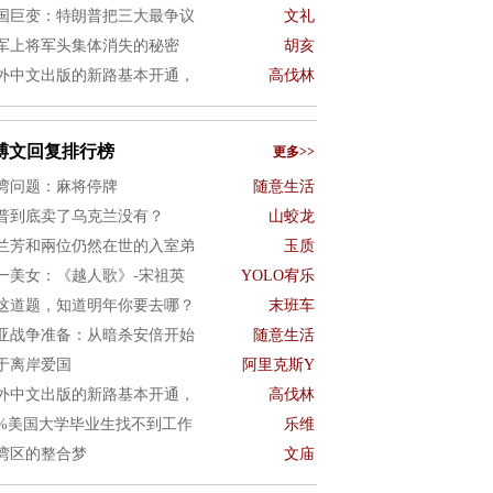
国巨变：特朗普把三大最争议
文礼
军上将军头集体消失的秘密
胡亥
外中文出版的新路基本开通，
高伐林
博文回复排行榜
更多>>
湾问题：麻将停牌
随意生活
普到底卖了乌克兰没有？
山蛟龙
兰芳和兩位仍然在世的入室弟
玉质
一美女：《越人歌》-宋祖英
YOLO宥乐
这道题，知道明年你要去哪？
末班车
亚战争准备：从暗杀安倍开始
随意生活
于离岸爱国
阿里克斯Y
外中文出版的新路基本开通，
高伐林
0%美国大学毕业生找不到工作
乐维
湾区的整合梦
文庙