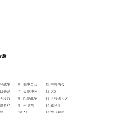
专题
6
11
乌战争
四中全会
中共两会
7
12
日关系
美伊冲突
大S
8
13
美冷战
以伊战争
洛杉矶大火
9
14
维专栏
何卫东
叙利亚
10
15
普
AI
苗华被抓