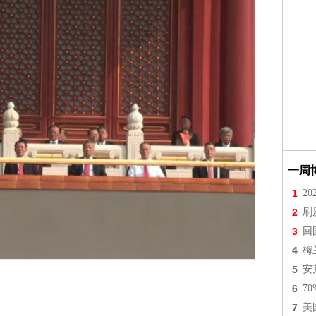
一周
1
2
2
刷
3
回
4
梅
5
安
6
7
7
美