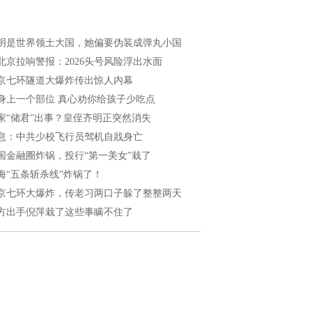
明是世界领土大国，她偏要伪装成弹丸小国
北京拉响警报：2026头号风险浮出水面
京七环隧道大爆炸传出惊人内幕
身上一个部位 真心劝你给孩子少吃点
家“储君”出事？皇侄齐明正突然消失
息：中共少校飞行员驾机自戕身亡
国金融圈炸锅，投行“第一美女”栽了
海“五条斩杀线”炸锅了！
京七环大爆炸，传老习两口子躲了整整两天
方出手倪萍栽了这些事瞒不住了