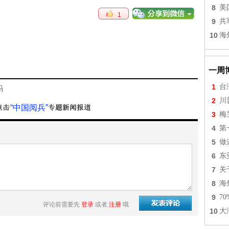
8
美
1
9
共
10
海
一周
1
台
吗
2
川
“中国阅兵”
3
梅
4
第
5
做
6
东
7
关
8
海
9
7
评论前需要先
登录
或者
注册
哦
10
大