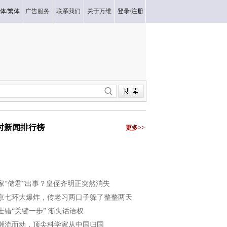
体
/
繁体
广告服务
联系我们
关于万维
登录
/
注册
小时新闻排行榜
更多>>
家“储君”出事？皇侄齐明正突然消失
京七环大爆炸，传老习两口子躲了整整两天
走错“关键一步” 渐失话语权
潮流而动，顶尖科学家从中国归国