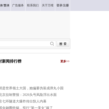
体
/
繁体
广告服务
联系我们
关于万维
登录
/
注册
小时新闻排行榜
更多>>
明是世界领土大国，她偏要伪装成弹丸小国
北京拉响警报：2026头号风险浮出水面
京七环隧道大爆炸传出惊人内幕
国金融圈炸锅，投行“第一美女”栽了