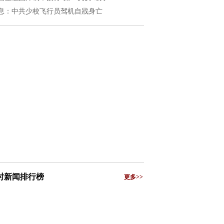
息：中共少校飞行员驾机自戕身亡
小时新闻排行榜
更多>>