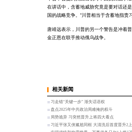
在讲话中，含蓄地威胁究竟是要对话还是
国的战略竞争。“川普相当于含蓄地指责
唐靖远表示，川普的另一个警告是冲着普
金正恩在联手推动俄乌战争。
相关新闻
习走错“关键一步” 渐失话语权
盘点2025年中共政治局难掩的权斗
局势诡异 习突然晋升上将四大看点
习近平张又侠尴尬同框 大清洗后首度晋升2