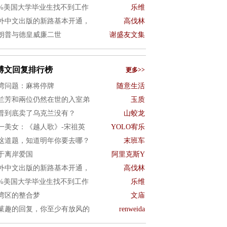
0%美国大学毕业生找不到工作
乐维
外中文出版的新路基本开通，
高伐林
朗普与德皇威廉二世
谢盛友文集
博文回复排行榜
更多>>
湾问题：麻将停牌
随意生活
兰芳和兩位仍然在世的入室弟
玉质
普到底卖了乌克兰没有？
山蛟龙
一美女：《越人歌》-宋祖英
YOLO宥乐
这道题，知道明年你要去哪？
末班车
于离岸爱国
阿里克斯Y
外中文出版的新路基本开通，
高伐林
0%美国大学毕业生找不到工作
乐维
湾区的整合梦
文庙
菓趣的回复，你至少有放风的
renweida