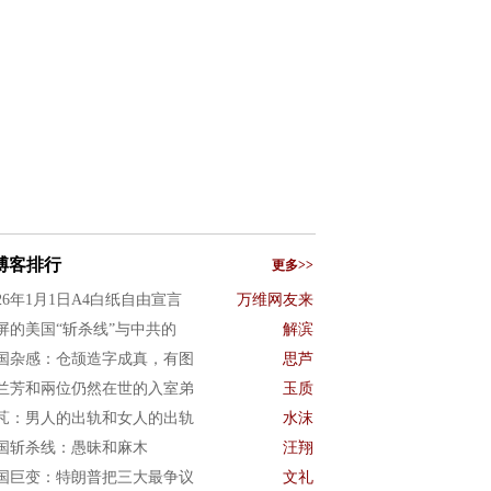
博客排行
更多>>
026年1月1日A4白纸自由宣言
万维网友来
屏的美国“斩杀线”与中共的
解滨
国杂感：仓颉造字成真，有图
思芦
兰芳和兩位仍然在世的入室弟
玉质
芃：男人的出轨和女人的出轨
水沫
国斩杀线：愚昧和麻木
汪翔
国巨变：特朗普把三大最争议
文礼