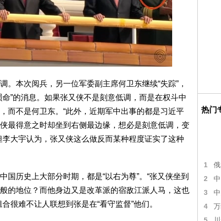
调。本次阅兵，另一位军委副主席何卫东继续“失踪”，
殒命”的消息。如果张又侠不是刻意低调，而是在权斗中
热门
，而不是何卫东。“此外，近期军中出事的都是习近平
侠最得意之时却坐到右侧最边缘，想必是刻意低调，变
但李大宇认为，张又侠这么做反而某种程度证实了这种
1
俄
中国历史上大部分时期，都是“以右为尊”。“张又侠坐到
2
中
般的地位？而他身边又是改革派的宿敌江派人马，这也
3
中
组合很难不让人联想到张是在“看守监督”他们。
4
万
5
川