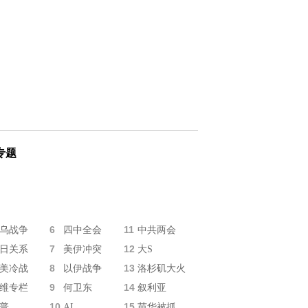
专题
6
11
乌战争
四中全会
中共两会
7
12
日关系
美伊冲突
大S
8
13
美冷战
以伊战争
洛杉矶大火
9
14
维专栏
何卫东
叙利亚
10
15
普
AI
苗华被抓