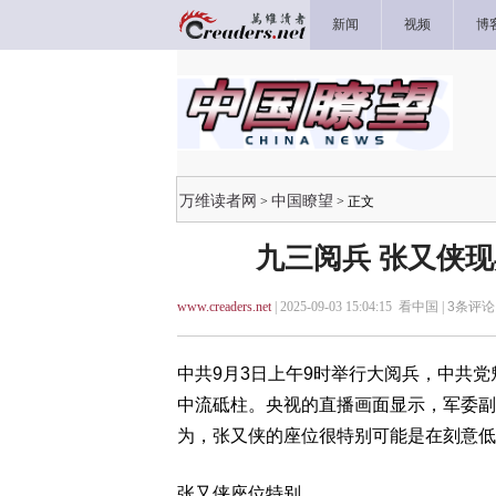
新闻
视频
博
万维读者网
中国瞭望
>
> 正文
九三阅兵 张又侠现
www.creaders.net
| 2025-09-03 15:04:15 看中国 |
3
条评论 
中共9月3日上午9时举行大阅兵，中共
中流砥柱。央视的直播画面显示，军委副
为，张又侠的座位很特别可能是在刻意低
张又侠座位特别