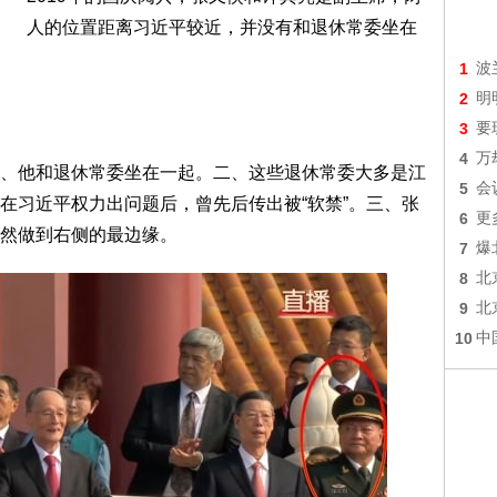
人的位置距离习近平较近，并没有和退休常委坐在
1
波
2
明
3
要
4
万
、他和退休常委坐在一起。二、这些退休常委大多是江
5
会
在习近平权力出问题后，曾先后传出被“软禁”。三、张
6
更
然做到右侧的最边缘。
7
爆
8
北
9
北
10
中