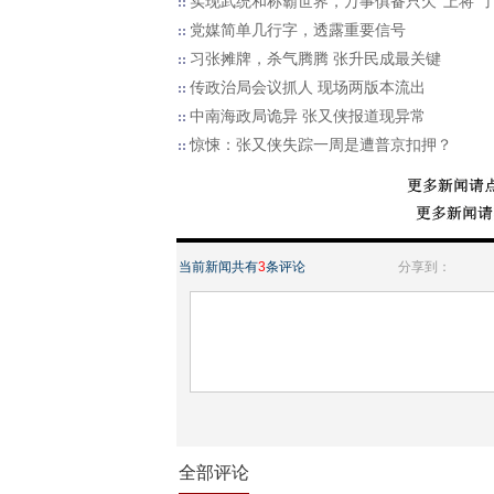
实现武统和称霸世界，万事俱备只欠“上将”
党媒简单几行字，透露重要信号
习张摊牌，杀气腾腾 张升民成最关键
传政治局会议抓人 现场两版本流出
中南海政局诡异 张又侠报道现异常
惊悚：张又侠失踪一周是遭普京扣押？
当前新闻共有
3
条评论
分享到：
全部评论