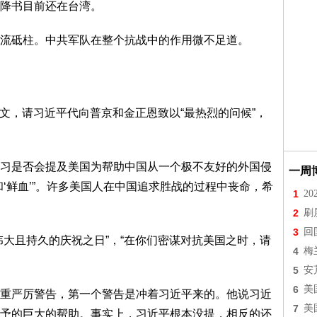
降书目前还在台湾。
流砥柱。中共军队在整个抗战中的作用微不足道。
al”发文，请习近平代向普京和金正恩致以“最热烈的问候”，
习是否会提及美国为帮助中国从一个极不友好的外国侵
一周
‘鲜血’”。许多美国人在中国追求胜战的过程中丧命，希
1
2
2
刷
3
回
伟大且持久的庆祝之日”，“在你们密谋对抗美国之时，请
4
梅
5
安
6
美
重严厉警告，第一个警告是冲着习近平来的。他说习近
7
美
予的巨大的帮助。事实上，习近平根本没提，相反的还