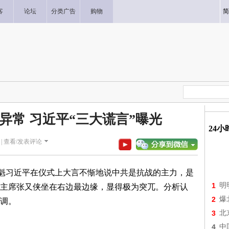
客
论坛
分类广告
购物
简
异常 习近平“三大谎言”曝光
24
|
查看/发表评论
党魁习近平在仪式上大言不惭地说中共是抗战的主力，是
1
明
主席张又侠坐在右边最边缘，显得极为突兀。分析认
2
爆
调。
3
北
4
中