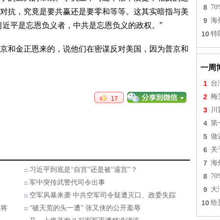
8
7
对抗，究竟是要共赢还是要零和等等。这其实暗指与美
9
海
习近平是忘恩负义者，中共是忘恩负义的政权。”
10
特
京和金正恩来的，说他们在密谋反对美国，因为普京和
一周
1
台
2
梅
17
3
川
4
第
5
做
6
关
7
海
习近平到底是“自宫”还是被“逼宫”？
8
7
军中突传武警代司令出事
9
大
空军风暴来袭 中共空军司令疑遭灭口、政委失踪
10
给
上将
“破天荒的头一遭” 张又侠的公开羞辱