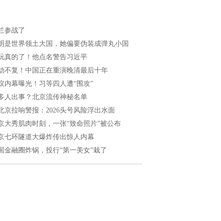
兰参战了
明是世界领土大国，她偏要伪装成弹丸小国
玩真的了！他点名警告习近平
劫不复！中国正在重演晚清最后十年
议内幕曝光！习等四人遭“围攻”
多人出事？北京流传神秘名单
北京拉响警报：2026头号风险浮出水面
京大秀肌肉时刻，一张“致命照片”被公布
京七环隧道大爆炸传出惊人内幕
国金融圈炸锅，投行“第一美女”栽了