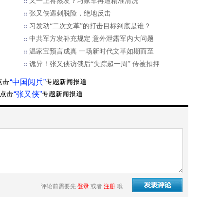
了
又一上将蒸发？习家军再遭精准清洗
张又侠遇刺脱险，绝地反击
习发动“二次文革”的打击目标到底是谁？
中共军方发补充规定 意外泄露军内大问题
温家宝预言成真 一场新时代文革如期而至
诡异！张又侠访俄后“失踪超一周” 传被扣押
“中国阅兵”
“张又侠”
评论前需要先
登录
或者
注册
哦