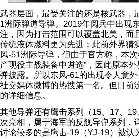
武器层面，最受关注的还是核武器，最
1洲际弹道导弹。2019年阅兵中出现东
注，因为打击范围可以覆盖北美，而
传统液体燃料更为先进；此前外界猜
风-51洲际导弹，但由于官方称，本次
产现役主战装备中遴选”，因此原本外
弹披露。所以东风-61的出现令人意
社交媒体微博的热搜第一名。但目前
的详细信息。
其他导弹还有鹰击系列（15、17、19
次亮相，属于海军的反舰导弹系列，
讨论较多的是鹰击-19（YJ-19）被