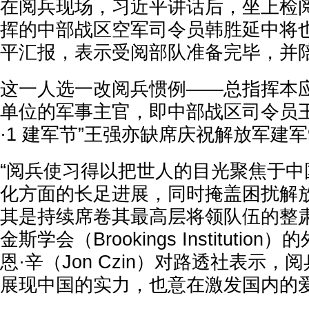
在阅兵现场，习近平讲话后，坐上检
挥的中部战区空军司令员韩胜延中将
平汇报，表示受阅部队准备完毕，并
这一人选一改阅兵惯例——总指挥本
单位的军事主官，即中部战区司令员王
·1 建军节”王强亦缺席庆祝解放军建
“阅兵使习得以把世人的目光聚焦于中
化方面的长足进展，同时掩盖困扰解
其是持续席卷其最高层将领队伍的整肃
金斯学会（Brookings Instituti
恩·辛（Jon Czin）对路透社表示
展现中国的实力，也意在激发国内的