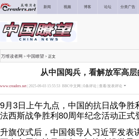
新闻
视频
博客
论坛
分类广告
万维读者网
中国瞭望
>
> 正文
从中国阅兵，看解放军高层
www.creaders.net
| 2025-09-03 15:55:53 BBC中文网 |
0
条评论 |
查看/发表评论
9月3日上午九点，中国的抗日战争胜
法西斯战争胜利80周年纪念活动正式
升旗仪式后，中国领导人习近平发表讲