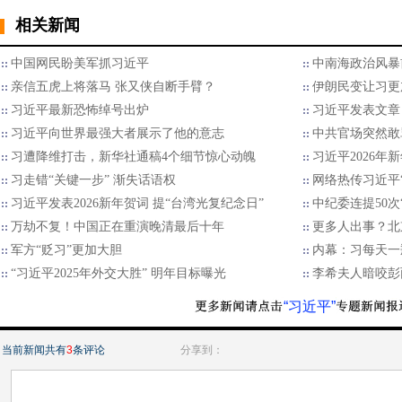
相关新闻
中国网民盼美军抓习近平
中南海政治风暴
亲信五虎上将落马 张又侠自断手臂？
伊朗民变让习更
习近平最新恐怖绰号出炉
习近平发表文章
习近平向世界最强大者展示了他的意志
中共官场突然敢
习遭降维打击，新华社通稿4个细节惊心动魄
习近平2026年
习走错“关键一步” 渐失话语权
网络热传习近平“
习近平发表2026新年贺词 提“台湾光复纪念日”
中纪委连提50次
万劫不复！中国正在重演晚清最后十年
更多人出事？北
军方“贬习”更加大胆
内幕：习每天一
“习近平2025年外交大胜” 明年目标曝光
李希夫人暗咬彭
“习近平”
当前新闻共有
3
条评论
分享到：