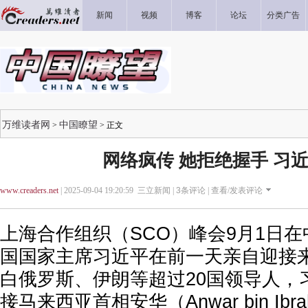
新闻
视频
博客
论坛
分类广告
万维读者网
中国瞭望
>
> 正文
网络疯传 她拒绝握手 习
www.creaders.net
| 2025-09-04 19:20:59 三立新闻 |
3
条评论 |
查看/发表评论
上海合作组织（SCO）峰会9月1日
国国家主席习近平在前一天亲自迎接
白俄罗斯、伊朗等超过20国领导人，
接马来西亚首相安华（Anwar bin Ib