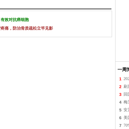
 有效对抗癌细胞
背疼痛，防治骨质疏松立竿见影
一周
1
2
2
刷
3
回
4
梅
5
安
6
美
7
7