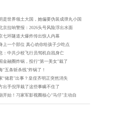
明是世界领土大国，她偏要伪装成弹丸小国
北京拉响警报：2026头号风险浮出水面
京七环隧道大爆炸传出惊人内幕
身上一个部位 真心劝你给孩子少吃点
息：中共少校飞行员驾机自戕身亡
国金融圈炸锅，投行“第一美女”栽了
海“五条斩杀线”炸锅了！
家“储君”出事？皇侄齐明正突然消失
方出手倪萍栽了这些事瞒不住了
崩开始！习家军影视圈核心“马仔”主动自