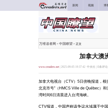
新闻
视频
博
万维读者网
中国瞭望
>
> 正文
加拿大澳
www.creaders.net
| 2025-09-05 19:37:42 中央社 |
0
条评论 
加拿大电视台（CTV）5日傍晚报道，
北克市号”（HMCS Ville de Québe
湾时间6日清晨进入台湾海峡。
CTV报道，中国声称该争议水域属于中