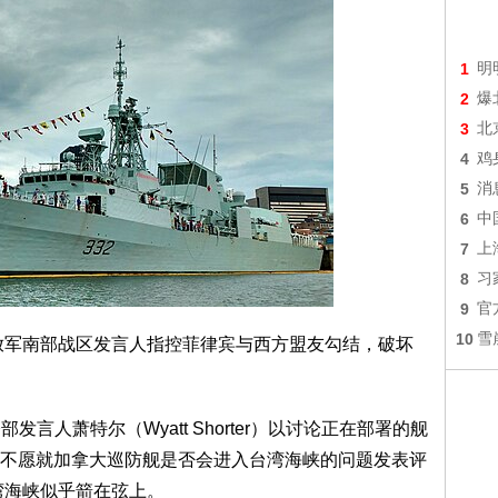
1
明
2
爆
3
北
4
鸡
5
消
6
中
7
上
8
习
9
官
10
雪
放军南部战区发言人指控菲律宾与西方盟友勾结，破坏
言人萧特尔（Wyatt Shorter）以讨论正在部署的舰
不愿就加拿大巡防舰是否会进入台湾海峡的问题发表评
湾海峡似乎箭在弦上。