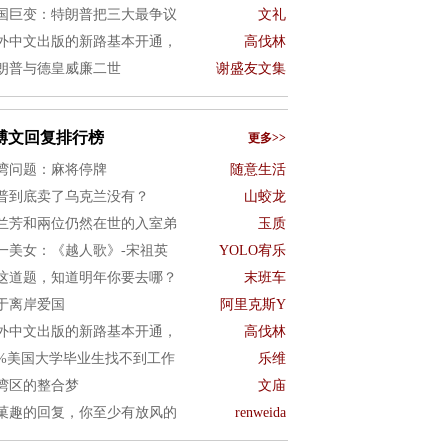
国巨变：特朗普把三大最争议
文礼
外中文出版的新路基本开通，
高伐林
朗普与德皇威廉二世
谢盛友文集
博文回复排行榜
更多>>
湾问题：麻将停牌
随意生活
普到底卖了乌克兰没有？
山蛟龙
兰芳和兩位仍然在世的入室弟
玉质
一美女：《越人歌》-宋祖英
YOLO宥乐
这道题，知道明年你要去哪？
末班车
于离岸爱国
阿里克斯Y
外中文出版的新路基本开通，
高伐林
0%美国大学毕业生找不到工作
乐维
湾区的整合梦
文庙
菓趣的回复，你至少有放风的
renweida