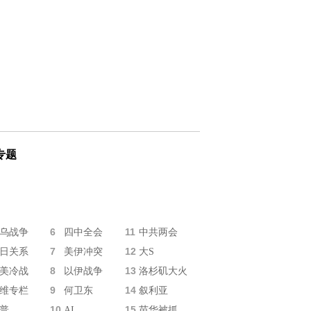
专题
6
11
乌战争
四中全会
中共两会
7
12
日关系
美伊冲突
大S
8
13
美冷战
以伊战争
洛杉矶大火
9
14
维专栏
何卫东
叙利亚
10
15
普
AI
苗华被抓