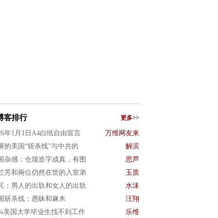
博客排行
更多>>
026年1月1日A4白纸自由宣言
万维网友来
屏的美国“斩杀线”与中共的
解滨
国杂感：仓颉造字成真，有图
思芦
兰芳和兩位仍然在世的入室弟
玉质
芃：男人的出轨和女人的出轨
水沫
国斩杀线：愚昧和麻木
汪翔
0%美国大学毕业生找不到工作
乐维