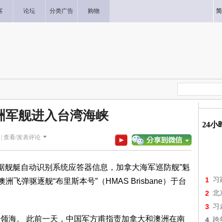
客
论坛
分类广告
购物
简
洲军舰进入台湾海峡
24
|
查看/发表评论
根据舰艇自动识别系统应答器信息，加拿大海军巡防舰”魁
1
习
c）和澳洲飞弹驱逐舰“布里斯本号”（HMAS Brisbane）于台
2
北
3
习
国领海。 此前一天，中国军方甫指责加拿大和澳洲在南
4
跨