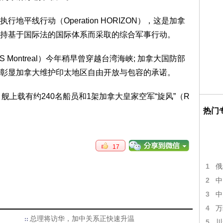
平线行动（Operation HORIZON），这是加拿
持基于国际法的国际体系而采取的综合军事行动。
 Montreal）今年稍早曾穿越台湾海峡; 加拿大国防部
彰显加拿大维护印太地区自由开放与包容的承诺。
舰上载有约240名船员和1架加拿大皇家空军“旋风”（R
热门
17
1
俄
2
中
3
中
4
万
总理将访华，加中关系正快速升温
5
川