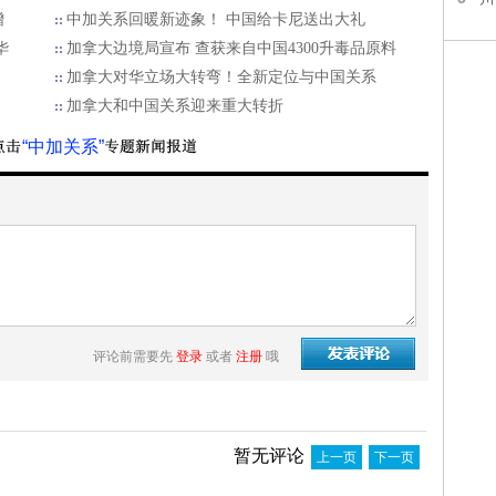
增
中加关系回暖新迹象！ 中国给卡尼送出大礼
华
加拿大边境局宣布 查获来自中国4300升毒品原料
加拿大对华立场大转弯！全新定位与中国关系
加拿大和中国关系迎来重大转折
“中加关系”
评论前需要先
登录
或者
注册
哦
暂无评论
上一页
下一页