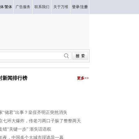
体
/
繁体
广告服务
联系我们
关于万维
登录
/
注册
小时新闻排行榜
更多>>
家“储君”出事？皇侄齐明正突然消失
京七环大爆炸，传老习两口子躲了整整两天
走错“关键一步” 渐失话语权
年夜，中国多个大城市现诡异一幕