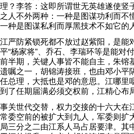
理？李答：这即所谓世无英雄遂使竖
之人不外两种：一种是图谋功利而不
一种是图谋私利而厚黑技术不如它的
江严防紧锁死都不放过赵紫阳，是能
平“杨家将”、乔石、李瑞环等是能对
前半期，关键人事皆不能自主，朱镕
遗嘱之一，胡锦涛接班，也由邓小平
任总理，大抵也是邓的意思。江哪里
到了任期届满必须交权前，江精心布
事关世代交替，权力交接的十六大在
常委空前的被扩大到九人，军委则扩
局三分之二由江系人马占居要津。其