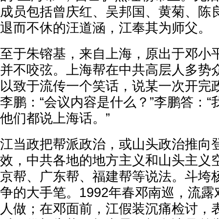
成员包括曾庆红、吴邦国、黄菊、陈
退而不休的汪道涵，江奉其为师父。
至于朱镕基，来自上海，原出于邓小
并不咬弦。上海帮在中共高层人多势
以致于流传一个笑话，说某一次开完
李鹏：“会议内容是什么？”李鹏答：
他们都说上海话。”
江当政把帮派政治，或山头政治推向
效，中共各地的地方主义和山头主义
京帮、广东帮、福建帮等说法。斗垮
争的大手笔。1992年春邓南巡，流
人做；在邓面前，江假装沉痛检讨，