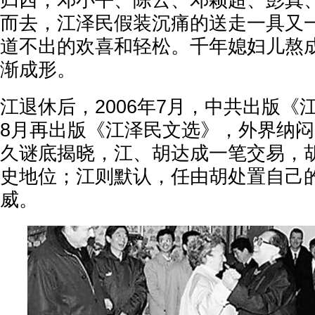
归西，邓小平、陈云、邓颖超、彭真
而去，江泽民假装沉痛的送走一具又
道不出的欢喜和轻松。千年媳妇儿熬
渐成形。
江退休后，2006年7月，中共出版《
8月再出版《江泽民文选》，外界纳
久谜底揭晓，江、胡达成一笔交易，
史地位；江则默认，任由胡处置自己
威。