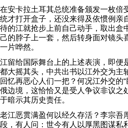
在安卡拉土耳其总统准备颁发一枚倍
统才打开盒子，还没来得及依惯例亲
待的江就抢步上前自己动手，取出盒
己的脖子上一套，然后转身面对镜头
一片哗然。
江留给国际舞台上的上述表演，即便
都大摇其头，中共出书以江外交为主
回忆再恶心人们一把？何况江外交的“
俄边境，这恰恰又是受人争议非议之
于暗示其历史责任。
老江恶贯满盈何以经久存活？李宗吾
段，有人问：世今有人以厚黑图谋私