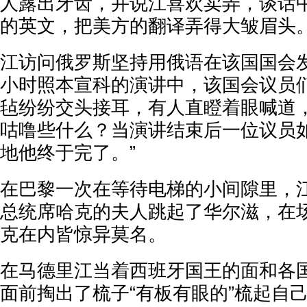
人露出牙齿，并说江喜欢卖弄，谈话
的英文，把美方的翻译弄得大皱眉头
江访问俄罗斯坚持用俄语在该国国会
小时照本宣科的演讲中，该国会议员
毡纷纷交头接耳，有人直瞪着眼喊道
咕噜些什么？当演讲结束后一位议员如
地他终于完了。”
在巴黎一次在等待电梯的小间隙里，
总统席哈克的夫人跳起了华尔滋，在
克在内皆惊异莫名。
在马德里江当着西班牙国王的面和各
面前掏出了梳子“有板有眼的”梳起自