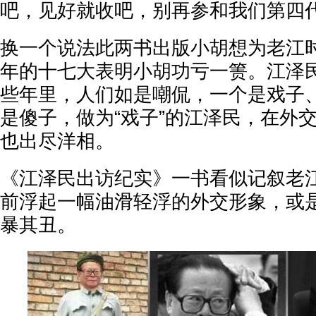
吧，见好就收吧，别再参和我们第四
换一个说法此两书出版小胡想为老江
年的十七大表明小胡功亏一箦。江泽
些年里，人们如是嘲侃，一个是戏子
是傻子，做为“戏子”的江泽民，在外
也出尽洋相。
《江泽民出访纪实》一书看似记叙老
前浮起一幅油滑轻浮的外交形象，或
暴其丑。