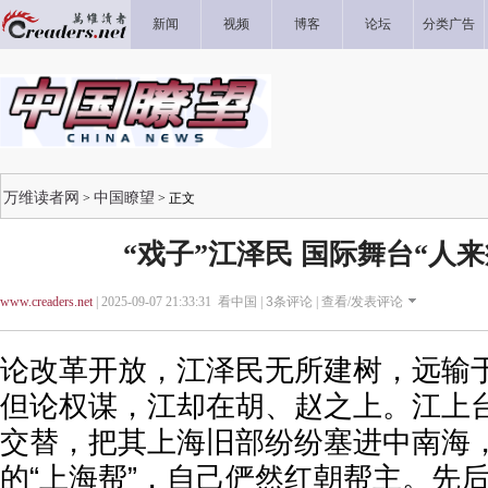
新闻
视频
博客
论坛
分类广告
万维读者网
中国瞭望
>
> 正文
“戏子”江泽民 国际舞台“人
www.creaders.net
| 2025-09-07 21:33:31 看中国 |
3
条评论 |
查看/发表评论
论改革开放，江泽民无所建树，远输
但论权谋，江却在胡、赵之上。江上
交替，把其上海旧部纷纷塞进中南海
的“上海帮”，自己俨然红朝帮主。先