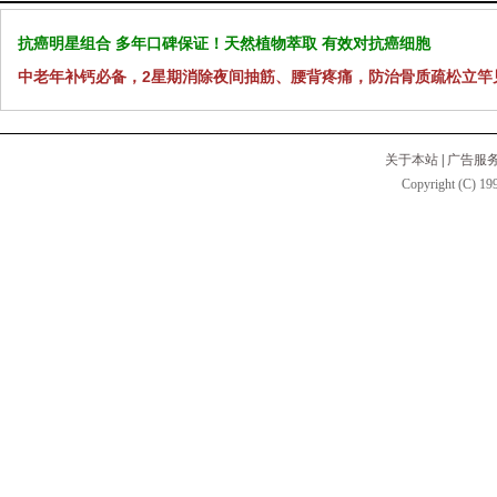
抗癌明星组合 多年口碑保证！天然植物萃取 有效对抗癌细胞
中老年补钙必备，2星期消除夜间抽筋、腰背疼痛，防治骨质疏松立竿
关于本站
|
广告服
Copyright (C) 199