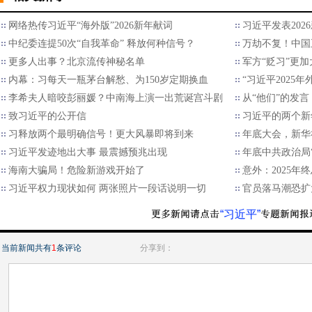
网络热传习近平“海外版”2026新年献词
习近平发表202
中纪委连提50次“自我革命” 释放何种信号？
万劫不复！中国
更多人出事？北京流传神秘名单
军方“贬习”更加
内幕：习每天一瓶茅台解愁、为150岁定期换血
“习近平2025
李希夫人暗咬彭丽媛？中南海上演一出荒诞宫斗剧
从“他们”的发言
致习近平的公开信
习近平的两个新
习释放两个最明确信号！更大风暴即将到来
年底大会，新华
习近平发迹地出大事 最震撼预兆出现
年底中共政治局
海南大骗局！危险新游戏开始了
意外：2025
习近平权力现状如何 两张照片一段话说明一切
官员落马潮恐扩
“习近平”
当前新闻共有
1
条评论
分享到：