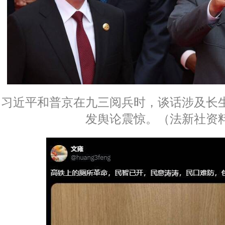
习近平和普京在九三阅兵时，谈话涉及长
发舆论震惊。（法新社资