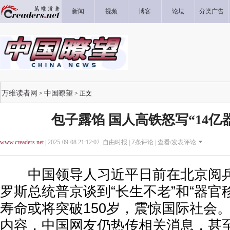
新闻
视频
博客
论坛
分类广告
万维读者网
中国瞭望
>
> 正文
包子露馅 国人高铁怒写“14亿
www.creaders.net
| 2025-09-08 21:12:02 自由时报 |
7
条评论 |
查看/发表评论
中国领导人习近平日前在北京阅兵
罗斯总统普京谈到“长生不老”和“器官
寿命或将突破150岁，震惊国际社会
内容，中国网友仍热传相关消息，甚