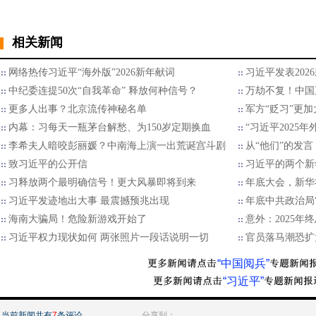
相关新闻
网络热传习近平“海外版”2026新年献词
习近平发表202
中纪委连提50次“自我革命” 释放何种信号？
万劫不复！中国
更多人出事？北京流传神秘名单
军方“贬习”更加
内幕：习每天一瓶茅台解愁、为150岁定期换血
“习近平2025
李希夫人暗咬彭丽媛？中南海上演一出荒诞宫斗剧
从“他们”的发言
致习近平的公开信
习近平的两个新
习释放两个最明确信号！更大风暴即将到来
年底大会，新华
习近平发迹地出大事 最震撼预兆出现
年底中共政治局
海南大骗局！危险新游戏开始了
意外：2025
习近平权力现状如何 两张照片一段话说明一切
官员落马潮恐扩
“中国阅兵”
“习近平”
当前新闻共有
7
条评论
分享到：