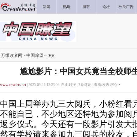
新闻
视频
博客
论坛
分类广告
万维读者网
中国瞭望
>
> 正文
尴尬影片：中国女兵竟当全校师
www.creaders.net
| 2025-09-11 13:23:06 自由时报 |
7
条评论 |
查看/发表评论
中国上周举办九三大阅兵，小粉红看
不能自已，不少地区还特地为参加阅
返乡仪式。今天还有一段影片引发大
然有学校请来参加九三阅兵的校友，