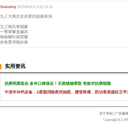
Siubuding
2025年09月11日 14:23
九三大阅兵女兵荣归故校表演
九三阅兵举国豪
一尊荣耀党威武
每枚螺钉续荣耀
余热普泽独步操
实用资讯
抗癌明星组合 多年口碑保证！天然植物萃取 有效对抗癌细胞
中老年补钙必备，2星期消除夜间抽筋、腰背疼痛，防治骨质疏松立竿
关于本站
|
广告服
Copyright (C) 199