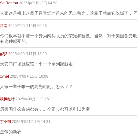
SaiRenrou
2025年09月12日 04:58
人家这是祖上八辈子冒青烟才得来的无上荣光，这辈子就靠它吃饭了， 
江南
2025年09月12日 00:28
你们根本就不懂一个身为阅兵队员的荣光和骄傲。当然，对于美国备受欺
有这种感受的。
g2j2
2025年09月11日 18:29
天安门广场就应该一个一个单列踢腿走！
xynet
2025年09月11日 16:08
人家一辈子唯一的高光时刻。怎么了？
秋枫红叶
2025年09月11日 15:11
厉害国什么奇葩都有，走个正步都可以引以为豪
丁小明
2025年09月11日 14:31
皇帝的新衣