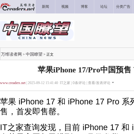
新闻
视频
博客
论坛
分类广告
万维读者网
中国瞭望
>
> 正文
苹果iPhone 17/Pro中国预
www.creaders.net
| 2025-09-12 15:41:40 IT之家 |
0
条评论 |
查看/发表评论
苹果 iPhone 17 和 iPhone 17 Pr
售，首发即售罄。
IT之家查询发现，目前 iPhone 17 和 iP