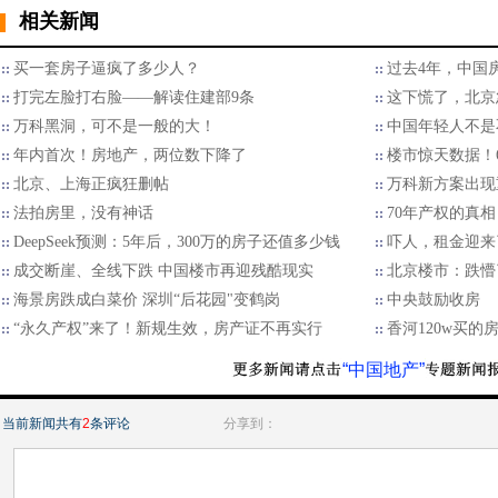
相关新闻
买一套房子逼疯了多少人？
过去4年，中国
打完左脸打右脸——解读住建部9条
这下慌了，北京
万科黑洞，可不是一般的大！
中国年轻人不是
年内首次！房地产，两位数下降了
楼市惊天数据！
北京、上海正疯狂删帖
万科新方案出现
​法拍房里，没有神话
70年产权的真
DeepSeek预测：5年后，300万的房子还值多少钱
吓人，租金迎来
成交断崖、全线下跌 中国楼市再迎残酷现实
北京楼市：跌懵
海景房跌成白菜价 深圳“后花园"变鹤岗
中央鼓励收房
“永久产权”来了！新规生效，房产证不再实行
香河120w买的
“中国地产”
当前新闻共有
2
条评论
分享到：