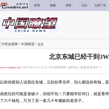
新闻
视频
博客
论坛
分类广告
万维读者网
中国瞭望
>
> 正文
北京东城已经干到3
www.creaders.net
| 2025-09-13 13:12:55 FX168财经网 |
2
条评论 |
查看/发表评论
以前你跟别人说我住东城，立刻自带光环，别人都说你有钱，是
虽然住的可能是老破小，但咱不怕！只要能学区对口，就是香饽
了六个钱包，只为了买一套几十年楼龄的老房子。