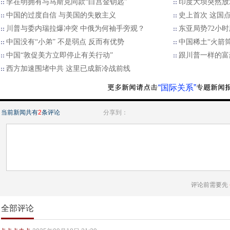
李在明拥有与马斯克同款“白宫金钥匙”
印度大坝突然放
中国的过度自信 与美国的失败主义
史上首次 这国
川普与委内瑞拉爆冲突 中俄为何袖手旁观？
东亚局势72小
中国没有“小弟” 不是弱点 反而有优势
中国稀土“火箭
中国“敦促美方立即停止有关行动”
跟川普一样的富
西方加速围堵中共 这里已成新冷战前线
“国际关系”
当前新闻共有
2
条评论
分享到：
评论前需要先
全部评论