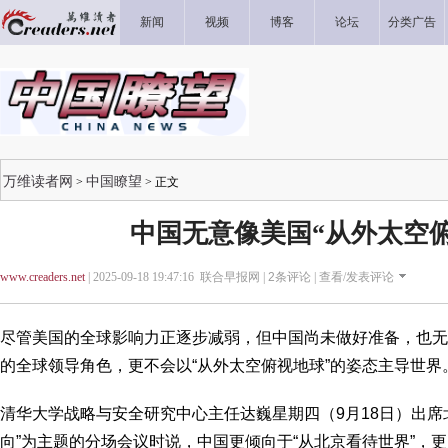
新闻
视频
博客
论坛
分类广告
万维读者网
中国瞭望
>
> 正文
中国无意像美国“从外太空俯
www.creaders.net
| 2025-09-18 19:47:16 联合早报网 |
2
条评论 |
查看/发表评论
尽管美国的全球影响力正逐步减弱，但中国尚未做好准备，也无
的全球领导角色，更不会以“从外太空俯视地球”的姿态主导世界
清华大学战略与安全研究中心主任达巍星期四（9月18日）出席
向”为主题的分场会议时说，中国更倾向于“从北京看待世界”，