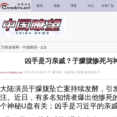
新闻
视频
博客
论坛
分类广告
万维读者网
中国瞭望
>
> 正文
凶手是习亲戚？于朦胧惨死与
www.creaders.net
| 2025-09-19 09:27:25 看中国 |
1
条评论 |
查看/发表评论
大陆演员于朦胧坠亡案持续发酵，引
注。近日，有多名知情者爆出他惨死
个神秘U盘有关；凶手是习近平的亲