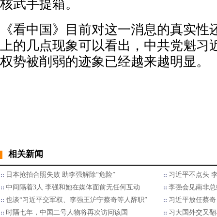
核武手提箱。
《看中国》目前对这一消息的真实性
上的几点现象可以看出，中共党魁习
权势被削弱的迹象已经越来越明显。
相关新闻
日本抢拍合照失败 助李强解除“危险”
习近平不点头 李
中间隔着3人 李强和她在媒体面前无任何互动
李强会见南非总
也谈“习近平交军权、李强王沪宁蔡奇等人辞职”
习近平放任蔡奇
时隔七年，中国二号人物将再次访问该国
习大国外交又翻