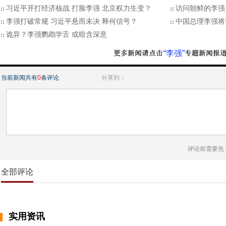
习近平开打经济核战 打脸李强 北京权力生变？
访问朝鲜的李强
李强打破常规 习近平悬而未决 释何信号？
中国总理李强将
诡异？李强鹦鹉学舌 或暗含深意
“李强”
当前新闻共有
0
条评论
分享到：
评论前需要先
全部评论
实用资讯