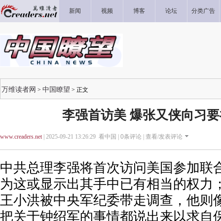
新闻
视频
博客
论坛
分类广告
万维读者网
中国瞭望
>
> 正文
李强首访美 爆张又侠向习
www.creaders.net
| 2025-09-21 13:26:29 看中国 |
0
条评论 |
查看/发表评论
中共总理李强将首次访问美国参加联
为这或显示出其手中已有相当的权力
王小洪被中央军纪委带走调查，他则像
把关于钟绍军的事情都说出来以求自