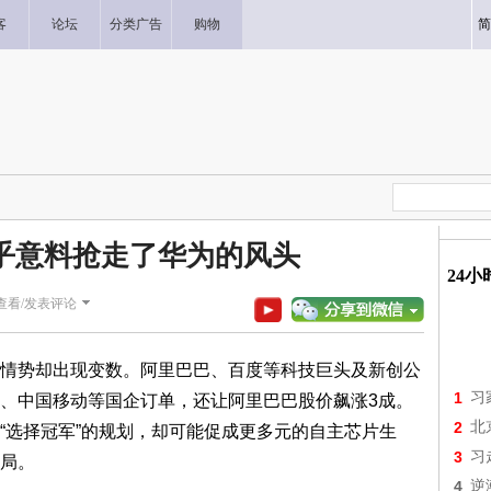
客
论坛
分类广告
购物
简
乎意料抢走了华为的风头
24
查看/发表评论
情势却出现变数。阿里巴巴、百度等科技巨头及新创公
1
习
、中国移动等国企订单，还让阿里巴巴股价飙涨3成。
2
北
“选择冠军”的规划，却可能促成更多元的自主芯片生
3
习
局。
4
逆