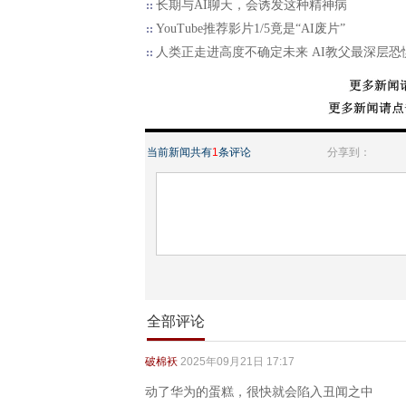
长期与AI聊天，会诱发这种精神病
YouTube推荐影片1/5竟是“AI废片”
人类正走进高度不确定未来 AI教父最深层恐
当前新闻共有
1
条评论
分享到：
全部评论
破棉袄
2025年09月21日 17:17
动了华为的蛋糕，很快就会陷入丑闻之中