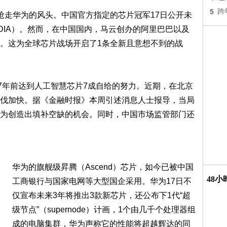
5
跨
抢走华为的风头。中国官方指定的芯片冠军17日公开未
DIA）。然而，在中国国内，马云创办的阿里巴巴以及
。这为全球芯片战场开启了1条全新且意想不到的战
27年前达到人工智慧芯片7成自给的努力。近期，在北京
伐加快。据《金融时报》本周引述消息人士报导，当局
为创造出填补空缺的机会。同时，中国市场监管部门还
华为的旗舰级昇腾（Ascend）芯片，如今已被中国
48
工商银行与国家电网等大型国企采用。华为17日不
仅宣布未来3年将推出3款新芯片，还公布下1代“超
级节点”（supernode）计画，1个由几千个处理器组
成的电脑集群，华为声称它的性能将超越辉达的同