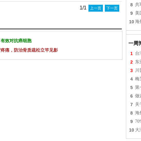
8
共
1/1
上一页
下一页
9
美
10
海
 有效对抗癌细胞
一周
背疼痛，防治骨质疏松立竿见影
1
台
2
东
3
川
4
梅
5
第
6
做
7
关
8
海
9
7
10
大