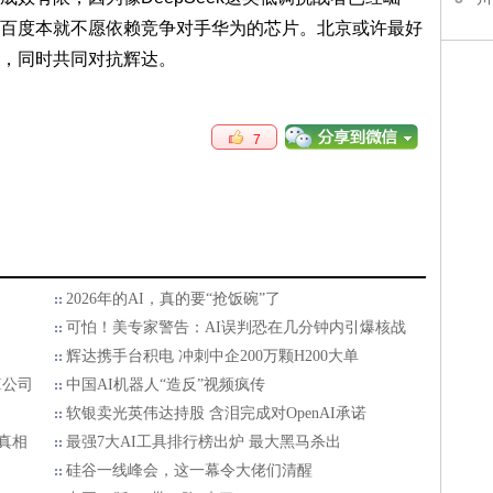
百度本就不愿依赖竞争对手华为的芯片。北京或许最好
，同时共同对抗辉达。
7
2026年的AI，真的要“抢饭碗”了
可怕！美专家警告：AI误判恐在几分钟内引爆核战
辉达携手台积电 冲刺中企200万颗H200大单
I公司
中国AI机器人“造反”视频疯传
软银卖光英伟达持股 含泪完成对OpenAI承诺
真相
最强7大AI工具排行榜出炉 最大黑马杀出
硅谷一线峰会，这一幕令大佬们清醒