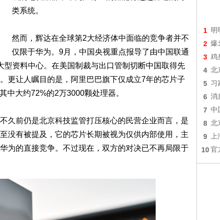
类系统。
1
明
然而，辉达在全球第2大经济体中面临的竞争者并不
2
爆
仅限于华为。9月，中国央视重点报导了由中国联通
3
鸡
大型资料中心。在美国制裁与出口管制切断中国取得先
4
北
。更让人瞩目的是，阿里巴巴旗下仅成立7年的芯片子
5
习
了其中大约72%的2万3000颗处理器。
6
消
7
中
不久前仍是北京科技监管打压核心的民营企业而言，是
8
北
至没有被提及，它的芯片长期被视为仅供内部使用，主
9
上
华为的直接竞争。不过现在，双方的对决已不再局限于
10
官