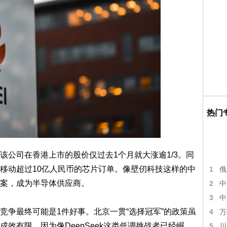
热门
该公司在香港上市的股价仅过去1个月就大涨逾1/3。同
移动超过10亿人民币的芯片订单。像壁仞科技这样的中
1
俄
案，成为半导体供应商。
2
中
3
中
竞争最终可能是1件好事。北京一贯“选择冠军”的政策虽
4
万
效有限，因为像DeepSeek这类低调挑战者已经崛
5
川