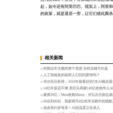
起，如今还有阿里巴巴。现实上，阿里和
的政策，就是退居一旁，让它们彼此厮杀
相关新闻
特斯拉车主横跨整个美国 全程没碰方向盘
人工智能真的能帮人们找到爱情吗？
华尔街分析师：2026年最看好的5支AI概念股
14亿年薪还不够 美巨头再砸140亿收购华人A
豪掷20亿：Meta收购Manus，肖弘出任副总裁
60后到00后，我家两代4位程序员戳中的残酷
他杀死83岁母亲！AI的温柔正在杀人