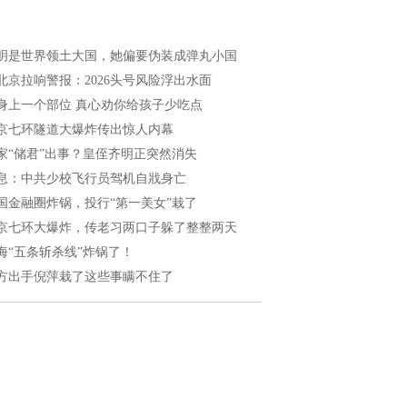
明是世界领土大国，她偏要伪装成弹丸小国
北京拉响警报：2026头号风险浮出水面
身上一个部位 真心劝你给孩子少吃点
京七环隧道大爆炸传出惊人内幕
家“储君”出事？皇侄齐明正突然消失
息：中共少校飞行员驾机自戕身亡
国金融圈炸锅，投行“第一美女”栽了
京七环大爆炸，传老习两口子躲了整整两天
海“五条斩杀线”炸锅了！
方出手倪萍栽了这些事瞒不住了