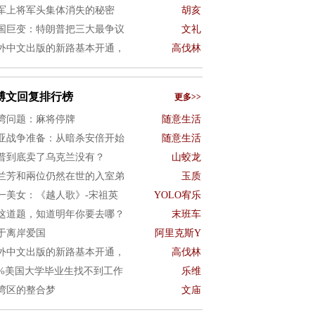
军上将军头集体消失的秘密
胡亥
国巨变：特朗普把三大最争议
文礼
外中文出版的新路基本开通，
高伐林
博文回复排行榜
更多>>
湾问题：麻将停牌
随意生活
亚战争准备：从暗杀安倍开始
随意生活
普到底卖了乌克兰没有？
山蛟龙
兰芳和兩位仍然在世的入室弟
玉质
一美女：《越人歌》-宋祖英
YOLO宥乐
这道题，知道明年你要去哪？
末班车
于离岸爱国
阿里克斯Y
外中文出版的新路基本开通，
高伐林
0%美国大学毕业生找不到工作
乐维
湾区的整合梦
文庙