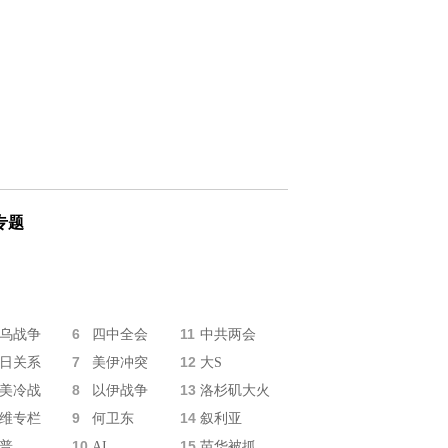
专题
6
11
乌战争
四中全会
中共两会
7
12
日关系
美伊冲突
大S
8
13
美冷战
以伊战争
洛杉矶大火
9
14
维专栏
何卫东
叙利亚
10
15
普
AI
苗华被抓