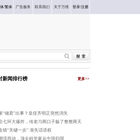
体
/
繁体
广告服务
联系我们
关于万维
登录
/
注册
小时新闻排行榜
更多>>
家“储君”出事？皇侄齐明正突然消失
京七环大爆炸，传老习两口子躲了整整两天
走错“关键一步” 渐失话语权
潮流而动，顶尖科学家从中国归国