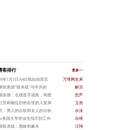
博客排行
更多>>
026年1月1日A4白纸自由宣言
万维网友来
屏的美国“斩杀线”与中共的
解滨
国杂感：仓颉造字成真，有图
思芦
兰芳和兩位仍然在世的入室弟
玉质
芃：男人的出轨和女人的出轨
水沫
0%美国大学毕业生找不到工作
乐维
国斩杀线：愚昧和麻木
汪翔