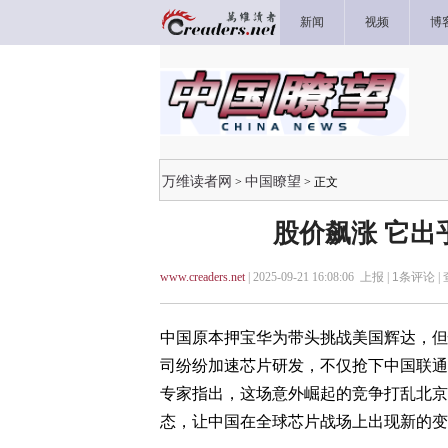
新闻
视频
博
万维读者网
中国瞭望
>
> 正文
股价飙涨 它出
www.creaders.net
| 2025-09-21 16:08:06 上报 |
1
条评论 |
中国原本押宝华为带头挑战美国辉达，但
司纷纷加速芯片研发，不仅抢下中国联通
专家指出，这场意外崛起的竞争打乱北京
态，让中国在全球芯片战场上出现新的变