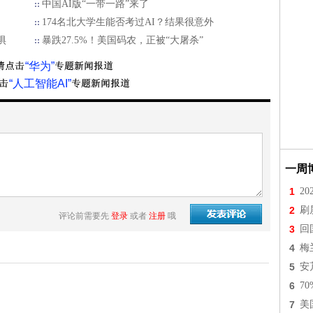
中国AI版“一带一路”来了
174名北大学生能否考过AI？结果很意外
惧
暴跌27.5%！美国码农，正被“大屠杀”
“华为”
“人工智能AI”
一周
1
2
2
刷
评论前需要先
登录
或者
注册
哦
3
回
4
梅
5
安
6
7
7
美