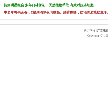
抗癌明星组合 多年口碑保证！天然植物萃取 有效对抗癌细胞
中老年补钙必备，2星期消除夜间抽筋、腰背疼痛，防治骨质疏松立竿
关于本站
|
广告服
Copyright (C) 199