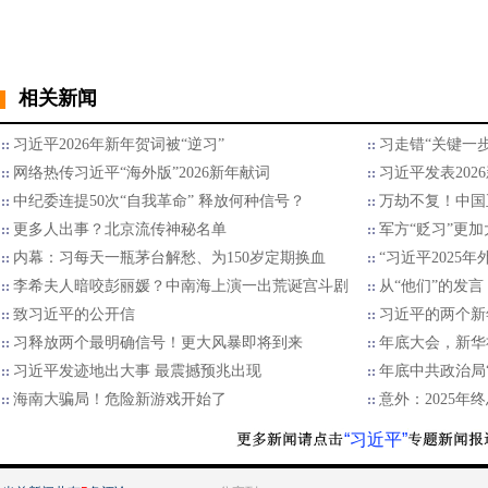
相关新闻
习近平2026年新年贺词被“逆习”
习走错“关键一步
网络热传习近平“海外版”2026新年献词
习近平发表202
中纪委连提50次“自我革命” 释放何种信号？
万劫不复！中国
更多人出事？北京流传神秘名单
军方“贬习”更加
内幕：习每天一瓶茅台解愁、为150岁定期换血
“习近平2025
李希夫人暗咬彭丽媛？中南海上演一出荒诞宫斗剧
从“他们”的发言
致习近平的公开信
习近平的两个新
习释放两个最明确信号！更大风暴即将到来
年底大会，新华
习近平发迹地出大事 最震撼预兆出现
年底中共政治局
海南大骗局！危险新游戏开始了
意外：2025
“习近平”