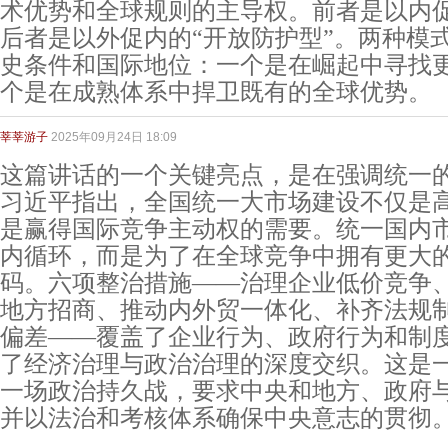
术优势和全球规则的主导权。前者是以内促
后者是以外促内的“开放防护型”。两种模
史条件和国际地位：一个是在崛起中寻找
个是在成熟体系中捍卫既有的全球优势。
莘莘游子
2025年09月24日 18:09
这篇讲话的一个关键亮点，是在强调统一
习近平指出，全国统一大市场建设不仅是
是赢得国际竞争主动权的需要。统一国内
内循环，而是为了在全球竞争中拥有更大
码。六项整治措施——治理企业低价竞争
地方招商、推动内外贸一体化、补齐法规
偏差——覆盖了企业行为、政府行为和制
了经济治理与政治治理的深度交织。这是
一场政治持久战，要求中央和地方、政府
并以法治和考核体系确保中央意志的贯彻