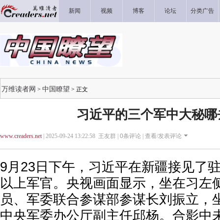
新闻
视频
博客
论坛
分类广告
万维读者网
中国瞭望
>
> 正文
习近平的三个军中大秘哪
www.creaders.net
| 2025-09-24 13:22:58 王友群 |
0
条评论 |
查看/发表评论
9月23日下午，习近平在新疆接见了
以上军官。央视画面显示，坐在习左
员、军委联合参谋部参谋长刘振立，
中央军委办公厅副主任邱杨。合影中