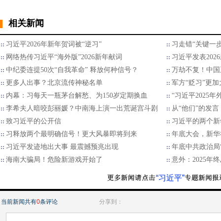
相关新闻
习近平2026年新年贺词被“逆习”
习走错“关键一步
网络热传习近平“海外版”2026新年献词
习近平发表202
中纪委连提50次“自我革命” 释放何种信号？
万劫不复！中国
更多人出事？北京流传神秘名单
军方“贬习”更加
内幕：习每天一瓶茅台解愁、为150岁定期换血
“习近平2025
李希夫人暗咬彭丽媛？中南海上演一出荒诞宫斗剧
从“他们”的发言
致习近平的公开信
习近平的两个新
习释放两个最明确信号！更大风暴即将到来
年底大会，新华
习近平发迹地出大事 最震撼预兆出现
年底中共政治局
海南大骗局！危险新游戏开始了
意外：2025
“习近平”
当前新闻共有
0
条评论
分享到：