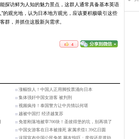
能探访鲜为人知的魅力景点，这群人通常具备基本英语
人”的观光地，认为日本地方观光，应该要积极吸引这些
客群，并抓住这股新兴需求。
4
涨幅惊人！中国人正用脚投票涌向日本
集体强奸中国女游客 被判刑
视频疯传！泰国警方让中共情以何堪
越被中国打 经济越复苏
月
免签刚落地被宰700块！圣彼得堡的坑，别再填了
中国女游客在日本被撞死 家属求偿1.39亿日圆
这国宣布中国公民免签 网友惊吓：度假还是渡劫