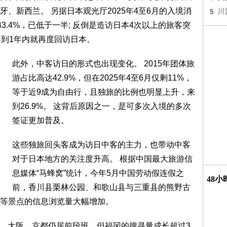
、新西兰。 另据日本观光厅2025年4至6月的入境消
5
川
3.4%，已低于一半; 反倒是造访日本4次以上的旅客突
不到1年内就再度回访日本。
此外，中客访日的形式也出现变化。 2015年团体旅
游占比高达42.9%，但在2025年4至6月仅剩11%，
等于近9成为自由行，且独旅的比例也明显上升，来
到26.9%。 这背后原因之一，是可多次入境的多次
签证更加普及。
这些独旅回头客成为访日中客的主力，也带动中客
对于日本地方的关注度升高。 根据中国最大旅游信
息媒体“马蜂窝”统计，今年5月中国劳动假连假之
48
前，香川县栗林公园、和歌山县与三重县的熊野古
等景点的信息浏览量大幅增加。
东京、大阪、京都仍居前段班，但福冈的搜寻量成长超过3