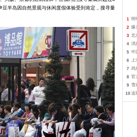
的伊豆半岛因自然景观与休闲度假体验受到肯定，搜寻量
1
明
2
爆
3
北
4
消
5
中
6
上
7
鸡
8
官
9
雪
10
这