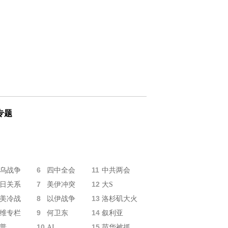
专题
6
11
乌战争
四中全会
中共两会
7
12
日关系
美伊冲突
大S
8
13
美冷战
以伊战争
洛杉矶大火
9
14
维专栏
何卫东
叙利亚
10
15
普
AI
苗华被抓