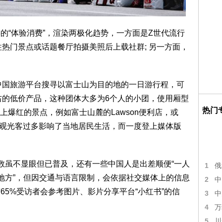
外旅游的“体验消费”，渲染两极化趋势，一方面是Z世代流行
前往热门景点或话题餐厅拍摄美照后上载社群; 另一方面，
中国旅游平台搜寻以富士山为目的地的一日游行程，可
左右的低价产品，这种团体大多为6个人的小团，使用厢型
热门
爆红的景点，例如富士山麓的Lawson便利店，或
都因观光客过多影响了当地居民生活，而一度登上媒体版
人数虽不显眼但已普及，还有一些中国人是出差顺便“一人
1
俄
的地方”，但因交通与语言限制，会依据社交媒体上的信息
2
中
示，有65%受访者会参考图片、影片分享平台“小红书”的信
3
中
4
万
5
川