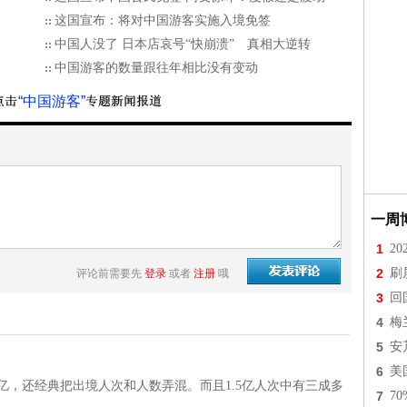
这国宣布：将对中国游客实施入境免签
中国人没了 日本店哀号“快崩溃” 真相大逆转
中国游客的数量跟往年相比没有变动
“中国游客”
一周
1
2
2
刷
评论前需要先
登录
或者
注册
哦
3
回
4
梅
5
安
6
美
6亿，还经典把出境人次和人数弄混。而且1.5亿人次中有三成多
7
7