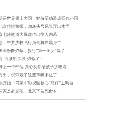
明是世界领土大国，她偏要伪装成弹丸小国
北京拉响警报：2026头号风险浮出水面
京七环隧道大爆炸传出惊人内幕
息：中共少校飞行员驾机自戕身亡
国金融圈炸锅，投行“第一美女”栽了
海“五条斩杀线”炸锅了！
身上一个部位 真心劝你给孩子少吃点
方出手倪萍栽了这些事瞒不住了
崩开始！习家军影视圈核心“马仔”主动自
两家是必选项，北京下达死命令