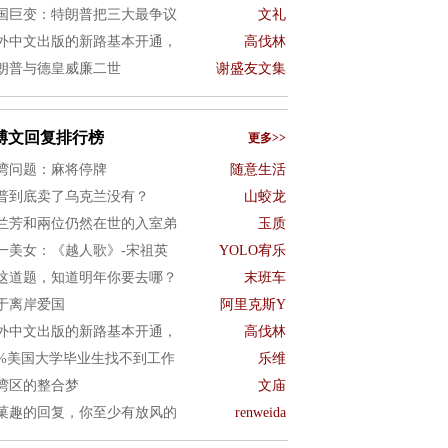
国巨变：特朗普把三大最争议
文礼
外中文出版的新路基本开通，
高伐林
朗普与德皇威廉二世
谢盛友文集
博文回复排行榜
更多>>
湾问题：麻将停牌
随意生活
普到底卖了乌克兰没有？
山蛟龙
兰芳和兩位仍然在世的入室弟
玉质
一美女：《越人歌》-宋祖英
YOLO宥乐
这道题，知道明年你要去哪？
末班车
于离岸爱国
阿里克斯Y
外中文出版的新路基本开通，
高伐林
0%美国大学毕业生找不到工作
乐维
湾区的整合梦
文庙
菓趣的回复，你至少有放风的
renweida