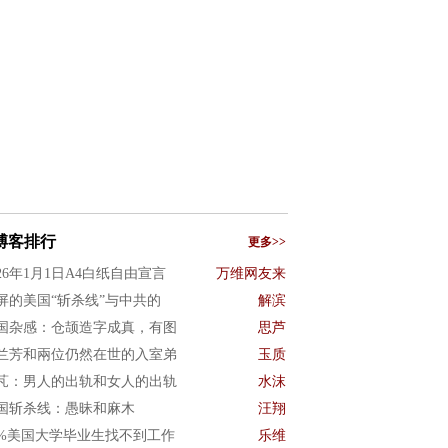
博客排行
更多>>
026年1月1日A4白纸自由宣言
万维网友来
屏的美国“斩杀线”与中共的
解滨
国杂感：仓颉造字成真，有图
思芦
兰芳和兩位仍然在世的入室弟
玉质
芃：男人的出轨和女人的出轨
水沫
国斩杀线：愚昧和麻木
汪翔
0%美国大学毕业生找不到工作
乐维