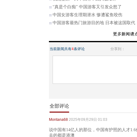
“真是个白痴” 中国游客又引发众怒了
中国女游客生理期潜水 惨遭鲨鱼咬伤
中国游客最热门旅游目的地 日本被这国取代
当前新闻共有
4
条评论
分享到：
全部评论
Montana68
2025年09月29日 01:03
说中国有14亿人的那位，中国有护照的人才1.
去的都是港澳