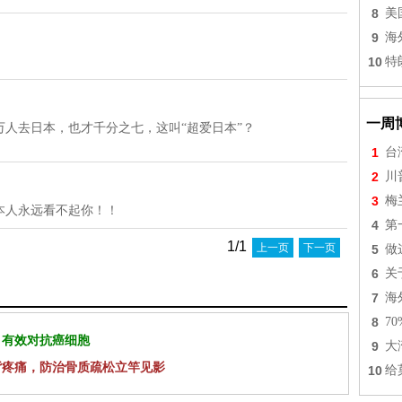
8
美
9
海
10
特
一周
0万人去日本，也才千分之七，这叫“超爱日本”？
1
台
2
川
3
梅
本人永远看不起你！！
4
第
1/1
上一页
下一页
5
做
6
关
7
海
8
7
 有效对抗癌细胞
9
大
背疼痛，防治骨质疏松立竿见影
10
给