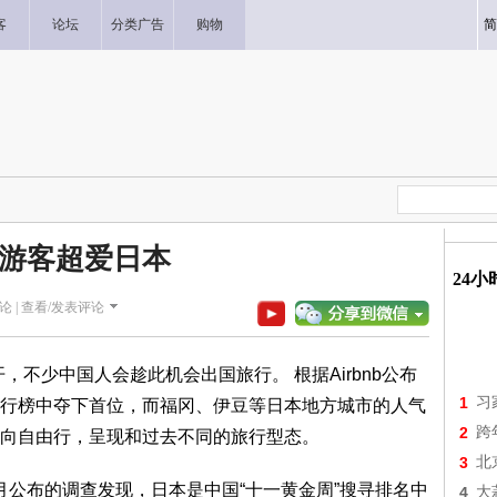
客
论坛
分类广告
购物
简
游客超爱日本
24
论 |
查看/发表评论
开，不少中国人会趁此机会出国旅行。 根据Airbnb公布
1
习
行榜中夺下首位，而福冈、伊豆等日本地方城市的人气
2
跨
向自由行，呈现和过去不同的旅行型态。
3
北
9月公布的调查发现，日本是中国“十一黄金周”搜寻排名中
4
大