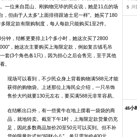
。一位来自昆山、刚购物完毕的民众说，她是11点的场
5
川
台，但由于人太多“上面排得跟迪士尼一样”。她买了180
许多限定款有限购制度，每人每款只能购买1至2件。
0分钟，结帐更要排上1个多小时，她这次买了2800
的5000”，她这次主要购买上海限定款，例如复古绒毛吊
一套(3个角色各1只)，因为担心之后会售完，至于其他
看。
现场可以看到，不少民众身上背着购物满588元才能
获得的购物袋。上述那位上海民众介绍，一只吊饰
售价大约就要130元左右，要买满588元非常容易。
48
在结帐出口外，有一些黄牛在地上摆着一袋袋的商
品，就地转卖。截至下午1时，上海限定款货量仍充
足，因此多数商品加价20至50元可以买到。但不补
货的限量款式如“招财小八”，单只需加价400元。