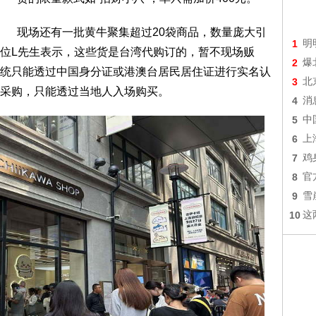
现场还有一批黄牛聚集超过20袋商品，数量庞大引
1
明
位L先生表示，这些货是台湾代购订的，暂不现场贩
2
爆
统只能透过中国身分证或港澳台居民居住证进行实名认
3
北
采购，只能透过当地人入场购买。
4
消
5
中
6
上
7
鸡
8
官
9
雪
10
这