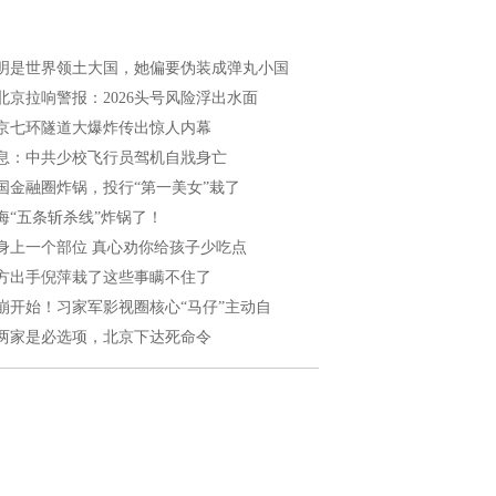
明是世界领土大国，她偏要伪装成弹丸小国
北京拉响警报：2026头号风险浮出水面
京七环隧道大爆炸传出惊人内幕
息：中共少校飞行员驾机自戕身亡
国金融圈炸锅，投行“第一美女”栽了
海“五条斩杀线”炸锅了！
身上一个部位 真心劝你给孩子少吃点
方出手倪萍栽了这些事瞒不住了
崩开始！习家军影视圈核心“马仔”主动自
两家是必选项，北京下达死命令