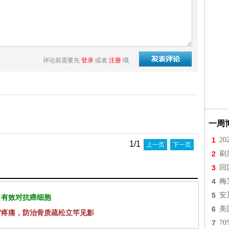
评论前需要先
登录
或者
注册
哦
一周
1
2
1/1
上一页
下一页
2
刷
3
回
4
梅
5
安
 有效对抗癌细胞
6
美
背疼痛，防治骨质疏松立竿见影
7
7