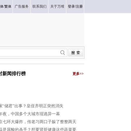
体
/
繁体
广告服务
联系我们
关于万维
登录
/
注册
小时新闻排行榜
更多>>
家“储君”出事？皇侄齐明正突然消失
年夜，中国多个大城市现诡异一幕
京七环大爆炸，传老习两口子躲了整整两天
蒜是尿酸的杀手？想要肾脏健康这些蔬菜要