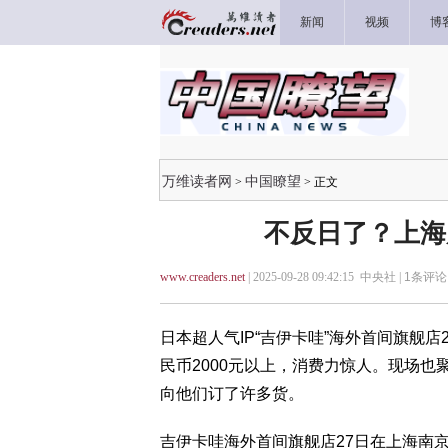
新闻
视频
博
万维读者网
中国瞭望
>
> 正文
不反日了？上海
www.creaders.net
| 2025-09-28 09:42:15 中央社 |
1
条评论 
日本超人气IP“吉伊卡哇”海外首间旗舰
民币2000元以上，消费力惊人。现场
向他们订了许多货。
吉伊卡哇海外首间旗舰店27日在上海南