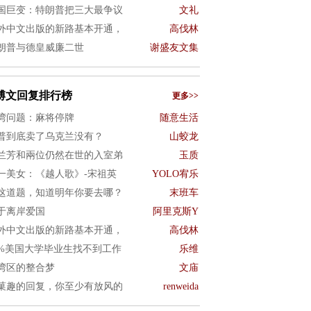
国巨变：特朗普把三大最争议
文礼
外中文出版的新路基本开通，
高伐林
朗普与德皇威廉二世
谢盛友文集
博文回复排行榜
更多>>
湾问题：麻将停牌
随意生活
普到底卖了乌克兰没有？
山蛟龙
兰芳和兩位仍然在世的入室弟
玉质
一美女：《越人歌》-宋祖英
YOLO宥乐
这道题，知道明年你要去哪？
末班车
于离岸爱国
阿里克斯Y
外中文出版的新路基本开通，
高伐林
0%美国大学毕业生找不到工作
乐维
湾区的整合梦
文庙
菓趣的回复，你至少有放风的
renweida