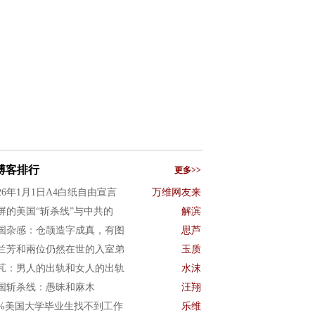
博客排行
更多>>
026年1月1日A4白纸自由宣言
万维网友来
屏的美国“斩杀线”与中共的
解滨
国杂感：仓颉造字成真，有图
思芦
兰芳和兩位仍然在世的入室弟
玉质
芃：男人的出轨和女人的出轨
水沫
国斩杀线：愚昧和麻木
汪翔
0%美国大学毕业生找不到工作
乐维