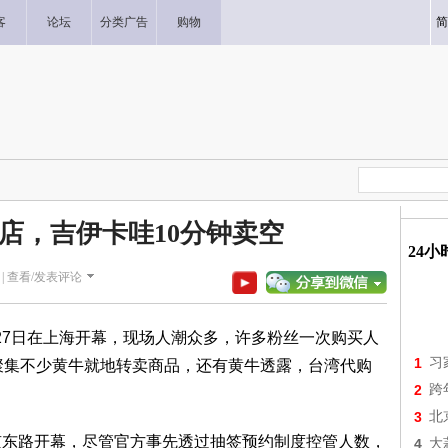
客
论坛
分类广告
购物
简
店，吉伊卡哇10分钟卖空
24
|
查看/发表评论
店27日在上海开幕，现场人潮众多，许多粉丝一次购买人
1
习
也聚集不少黄牛就地转卖商品，还有黄牛透露，台湾代购
2
跨
3
北
京东路开幕，尽管官方事先透过抽签预约制度控管人数，
4
大