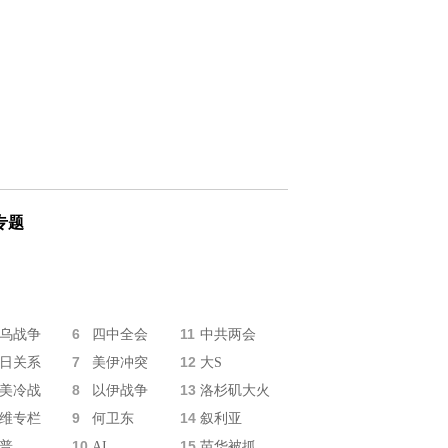
专题
6
11
乌战争
四中全会
中共两会
7
12
日关系
美伊冲突
大S
8
13
美冷战
以伊战争
洛杉矶大火
9
14
维专栏
何卫东
叙利亚
10
15
普
AI
苗华被抓