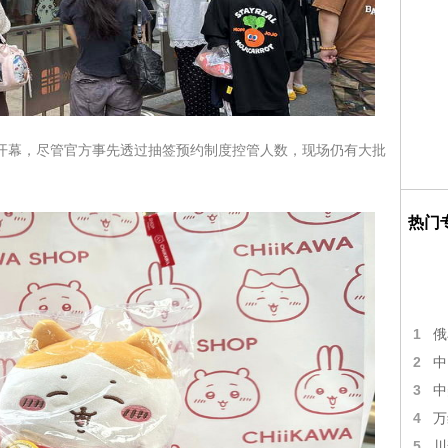
路开幕，尽管官方事先透过抽签预约制度控管人数，现场仍有大批
热门
1
俄
2
中
3
中
4
万
5
川