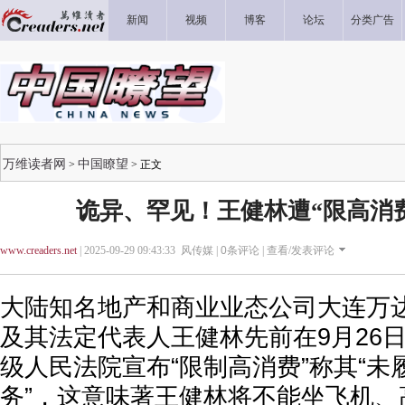
新闻
视频
博客
论坛
分类广告
万维读者网
中国瞭望
>
> 正文
诡异、罕见！王健林遭“限高消费
www.creaders.net
| 2025-09-29 09:43:33 风传媒 |
0
条评论 |
查看/发表评论
大陆知名地产和商业业态公司大连万
及其法定代表人王健林先前在9月26
级人民法院宣布“限制高消费”称其“未履
务”，这意味著王健林将不能坐飞机、