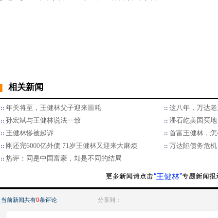
相关新闻
年关将至，王健林父子迎来噩耗
这八年，万达老
孙宏斌与王健林说法一致
潘石屹美国买地
王健林惨被起诉
首富王健林，怎
刚还完6000亿外债 71岁王健林又迎来大麻烦
万达陷债务危机
热评：同是中国富豪，却是不同的结局
“王健林”
当前新闻共有
0
条评论
分享到：