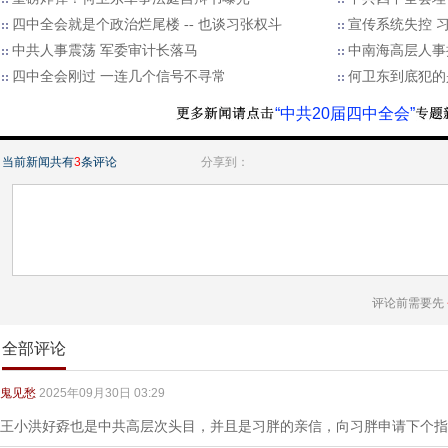
四中全会就是个政治烂尾楼 -- 也谈习张权斗
宣传系统失控 
中共人事震荡 军委审计长落马
中南海高层人事
四中全会刚过 一连几个信号不寻常
何卫东到底犯的
“中共20届四中全会”
当前新闻共有
3
条评论
分享到：
评论前需要先
全部评论
鬼见愁
2025年09月30日 03:29
王小洪好孬也是中共高层次头目，并且是习胖的亲信，向习胖申请下个指