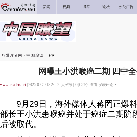
新闻
视频
博客
论坛
分类广告
万维读者网
中国瞭望
>
> 正文
网曝王小洪喉癌二期 四中
www.creaders.net
| 2025-09-29 18:24:52 人民报 |
3
条评论 |
查看/发表评论
9月29日，海外媒体人蒋罔正爆料
部长王小洪患喉癌并处于癌症二期阶
后被取代。