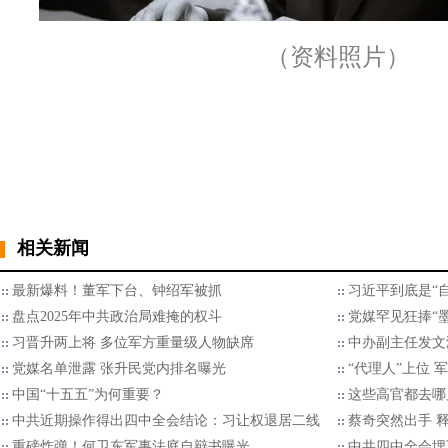
（资料照片）
相关新闻
最新爆料！董军下台、钟绍军被抓
习近平到底是“自
盘点2025年中共政治局难掩的权斗
党媒罕见狂捧“
习晋升两上将 多位军方重量级人物缺席
中办副主任发文满
党媒名单泄露 张升民党内排名曝光
“代理人”上位 
中国“十五五”为何重要？
这些高官都去哪
中共近期操作得出四中全会结论：习让权退居二线
蔡奇突然出手 
重磅炸弹！何卫东军事法庭自辩书曝光
中共四中全会埋