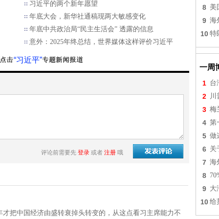
习近平的两个新年愿望
8
美
年底大会，新华社通稿现两大敏感变化
9
海
年底中共政治局“民主生活会” 透露的信息
10
特
意外：2025年终总结，世界媒体这样评价习近平
“习近平”
一周
1
台
2
川
3
梅
4
第
5
做
6
关
评论前需要先
登录
或者
注册
哦
7
海
8
7
9
大
10
给
年才把中国经济由盛转衰掉头转变的，从这点看习主席能力不