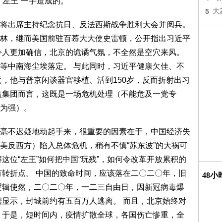
“左王”一手造成的。
5
大
将出席主持纪念抗日、反法西斯战争胜利大会并阅兵。
林，继而美国前驻百慕大大使史雷顿，公开指出习近平
令人更加确信，北京的诡谲气氛，不全然是空穴来风。
等中南海尘埃落定。 与此同时，习近平健康欠佳、不
兵，他与普京闲谈器官移植、活到150岁，反而折射出习
益集团而言，这既是一场危机处理（不能危及一党专
为强）。
毫不迟疑地动起手来，很重要的因素在于，中国经济失
美反西方）陷入总体危机，稍有不慎“苏东波”的大祸可
这位“左王”如何把中国“玩残”，如何令改革开放累积的
有转折点。 中国的致命时间，应该落在二〇二〇年，旧
48
逻辑使然，二〇二〇年，一二三自由日，因新冠病毒爆
据显示，封城前约有五百万人逃离。 而且，北京始终对
 于是，短时间内，疫情扩散全球，各国伤亡惨重，全