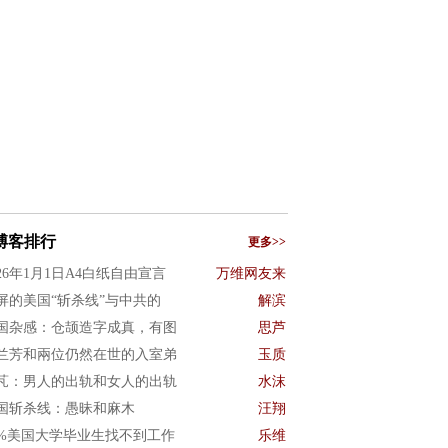
博客排行
更多>>
026年1月1日A4白纸自由宣言
万维网友来
屏的美国“斩杀线”与中共的
解滨
国杂感：仓颉造字成真，有图
思芦
兰芳和兩位仍然在世的入室弟
玉质
芃：男人的出轨和女人的出轨
水沫
国斩杀线：愚昧和麻木
汪翔
0%美国大学毕业生找不到工作
乐维