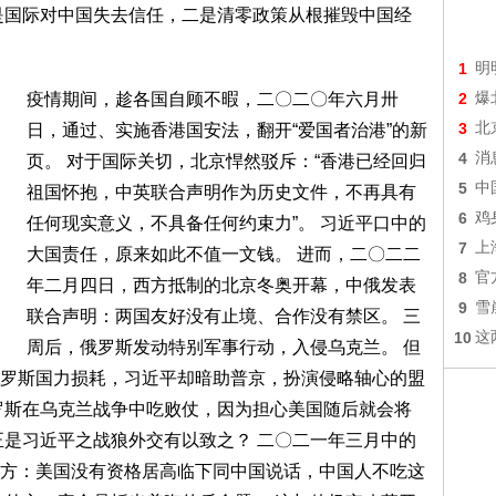
是国际对中国失去信任，二是清零政策从根摧毁中国经
1
明
疫情期间，趁各国自顾不暇，二〇二〇年六月卅
2
爆
3
北
日，通过、实施香港国安法，翻开“爱国者治港”的新
4
消
页。 对于国际关切，北京悍然驳斥：“香港已经回归
5
中
祖国怀抱，中英联合声明作为历史文件，不再具有
6
鸡
任何现实意义，不具备任何约束力”。 习近平口中的
7
上
大国责任，原来如此不值一文钱。 进而，二〇二二
8
官
年二月四日，西方抵制的北京冬奥开幕，中俄发表
9
雪
联合声明：两国友好没有止境、合作没有禁区。 三
10
这
周后，俄罗斯发动特别军事行动，入侵乌克兰。 但
罗斯国力损耗，习近平却暗助普京，扮演侵略轴心的盟
罗斯在乌克兰战争中吃败仗，因为担心美国随后就会将
正是习近平之战狼外交有以致之？ 二〇二一年三月中的
方：美国没有资格居高临下同中国说话，中国人不吃这