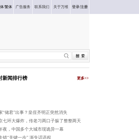
体
/
繁体
广告服务
联系我们
关于万维
登录
/
注册
小时新闻排行榜
更多>>
家“储君”出事？皇侄齐明正突然消失
京七环大爆炸，传老习两口子躲了整整两天
年夜，中国多个大城市现诡异一幕
走错“关键一步” 渐失话语权