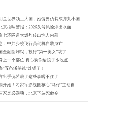
明是世界领土大国，她偏要伪装成弹丸小国
北京拉响警报：2026头号风险浮出水面
京七环隧道大爆炸传出惊人内幕
息：中共少校飞行员驾机自戕身亡
国金融圈炸锅，投行“第一美女”栽了
身上一个部位 真心劝你给孩子少吃点
海“五条斩杀线”炸锅了！
方出手倪萍栽了这些事瞒不住了
崩开始！习家军影视圈核心“马仔”主动自
两家是必选项，北京下达死命令