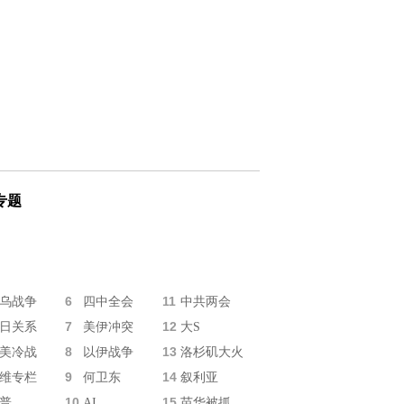
专题
6
11
乌战争
四中全会
中共两会
7
12
日关系
美伊冲突
大S
8
13
美冷战
以伊战争
洛杉矶大火
9
14
维专栏
何卫东
叙利亚
10
15
普
AI
苗华被抓