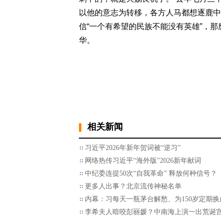
以他的意志为转移，各方人马都想逐鹿中
信“一个有希望的民族不能没有英雄”，那
华。
相关新闻
习近平2026年新年贺词被“逆习”
网络热传习近平“海外版”2026新年献词
中纪委连提50次“自我革命” 释放何种信号？
更多人出事？北京流传神秘名单
内幕：习每天一瓶茅台解愁、为150岁定期换
李希夫人暗咬彭丽媛？中南海上演一出荒诞