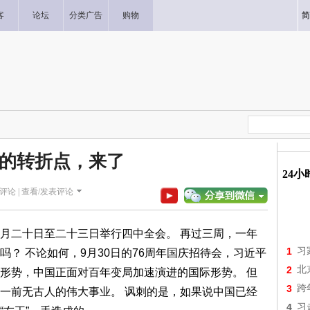
客
论坛
分类广告
购物
简
的转折点，来了
24
评论 |
查看/发表评论
月二十日至二十三日举行四中全会。 再过三周，一年
1
习
？ 不论如何，9月30日的76周年国庆招待会，习近平
2
北
形势，中国正面对百年变局加速演进的国际形势。 但
3
跨
一前无古人的伟大事业。 讽刺的是，如果说中国已经
4
习