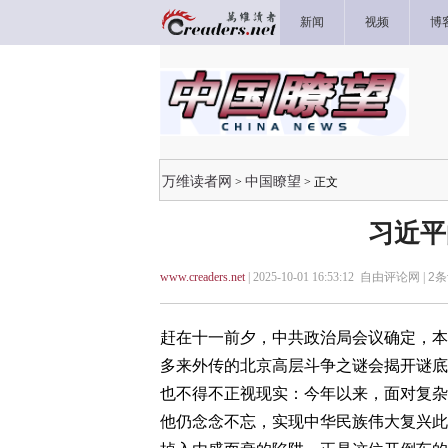
新闻
视频
博
万维读者网
中国瞭望
>
> 正文
习近平
www.creaders.net
| 2025-10-01 16:53:12 自由评论网 |
2
条
赶在十一前夕，中共政治局会议确定，本
多来外传的北京高层斗争之谜会揭开谜底吗
也不得不正视现实：今年以来，面对复杂
他仍念念不忘，实现中华民族伟大复兴此