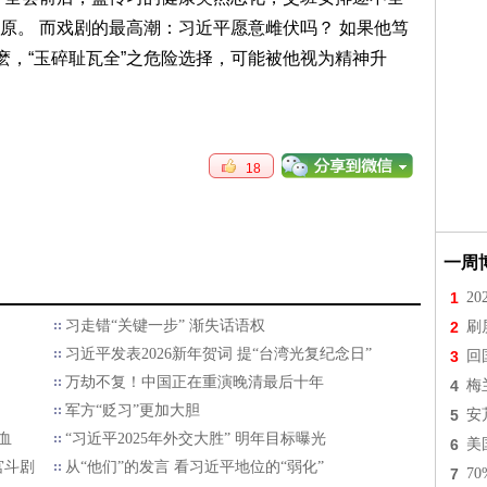
原。 而戏剧的最高潮：习近平愿意雌伏吗？ 如果他笃
麽，“玉碎耻瓦全”之危险选择，可能被他视为精神升
18
一周
1
2
习走错“关键一步” 渐失话语权
2
刷
习近平发表2026新年贺词 提“台湾光复纪念日”
3
回
万劫不复！中国正在重演晚清最后十年
4
梅
军方“贬习”更加大胆
5
安
血
“习近平2025年外交大胜” 明年目标曝光
6
美
宫斗剧
从“他们”的发言 看习近平地位的“弱化”
7
7