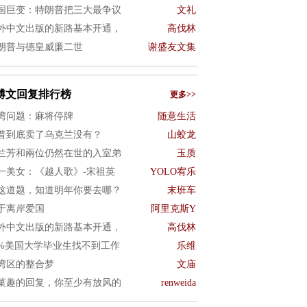
国巨变：特朗普把三大最争议
文礼
外中文出版的新路基本开通，
高伐林
朗普与德皇威廉二世
谢盛友文集
博文回复排行榜
更多>>
湾问题：麻将停牌
随意生活
普到底卖了乌克兰没有？
山蛟龙
兰芳和兩位仍然在世的入室弟
玉质
一美女：《越人歌》-宋祖英
YOLO宥乐
这道题，知道明年你要去哪？
末班车
于离岸爱国
阿里克斯Y
外中文出版的新路基本开通，
高伐林
0%美国大学毕业生找不到工作
乐维
湾区的整合梦
文庙
菓趣的回复，你至少有放风的
renweida