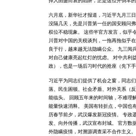
掉入由盛而衰的陷阱，正是这位开倒车的
六月底，新华社才报道，习近平九月三日
没隔几天，先是川普第一任的国安顾问弗
权位不稳现象。 这些半官方发言，似乎
川普对中国的关税谈判，一拖再拖似乎在
良于行，越来越无法隐瞒公众。 九三阅
对自己健康亮起红灯的忧虑。 对中共利
政），也是一场后习时代的抢座（先下手
习近平为同志们提供了机会之窗，同志们
落、民生困顿、社会矛盾、对外关系（反
能临头。 回顾五年来的时间轴，不难理解
能量快速消释。 美国有转折点，中国也
历春节前夕，武汉爆发新冠疫情。 专政
发、向外传播，武汉宣布封城。 官方数
外隐瞒疫情，对溯源调查采不合作主义。