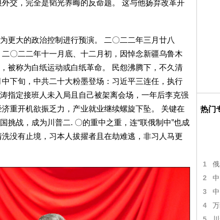
狼外交，完全是韬光养晦的反命题。 这与他扬弃改革开
为更大的政治控制进行预演。 二〇二二年三月廿八
 二〇二二年十一月底、十二月初，因悼念新疆乌鲁木
，被称为白纸运动或白纸革命。 民怨沸腾下，不久清
月中下旬，中共二十大粉墨登场：习近平三连任，执行
涛指定接班人未入局且自己被架离会场，一年后李克强
经济重开机欲振乏力，产业就业继续螺旋下坠。 关键在
热门
挑战，成为川普二. 〇的重中之重，连“联俄制中”也成
清洗没有止境，习本人拔擢者且在劫难逃，非习人马更
1
俄
2
中
3
中
4
万
5
川