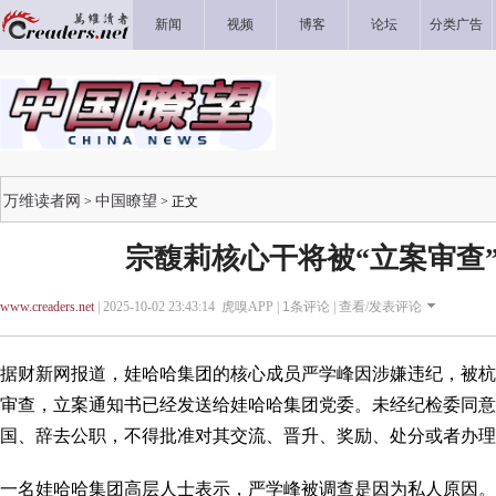
新闻
视频
博客
论坛
分类广告
万维读者网
中国瞭望
>
> 正文
宗馥莉核心干将被“立案审查”
www.creaders.net
| 2025-10-02 23:43:14 虎嗅APP |
1
条评论 |
查看/发表评论
据财新网报道，娃哈哈集团的核心成员严学峰因涉嫌违纪，被杭
审查，立案通知书已经发送给娃哈哈集团党委。未经纪检委同意
国、辞去公职，不得批准对其交流、晋升、奖励、处分或者办理
一名娃哈哈集团高层人士表示，严学峰被调查是因为私人原因。