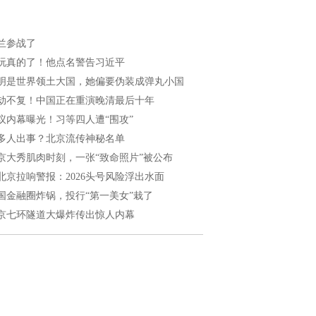
兰参战了
玩真的了！他点名警告习近平
明是世界领土大国，她偏要伪装成弹丸小国
劫不复！中国正在重演晚清最后十年
议内幕曝光！习等四人遭“围攻”
多人出事？北京流传神秘名单
京大秀肌肉时刻，一张“致命照片”被公布
北京拉响警报：2026头号风险浮出水面
国金融圈炸锅，投行“第一美女”栽了
京七环隧道大爆炸传出惊人内幕