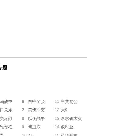
专题
6
11
乌战争
四中全会
中共两会
7
12
日关系
美伊冲突
大S
8
13
美冷战
以伊战争
洛杉矶大火
9
14
维专栏
何卫东
叙利亚
10
15
普
AI
苗华被抓