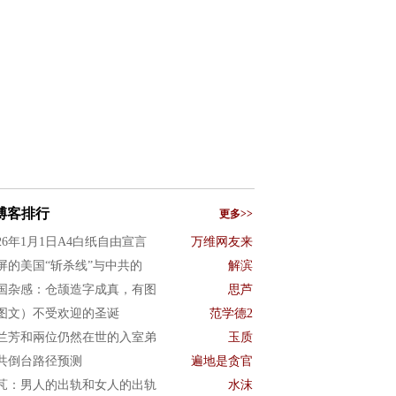
博客排行
更多>>
026年1月1日A4白纸自由宣言
万维网友来
屏的美国“斩杀线”与中共的
解滨
国杂感：仓颉造字成真，有图
思芦
图文）不受欢迎的圣诞
范学德2
兰芳和兩位仍然在世的入室弟
玉质
共倒台路径预测
遍地是贪官
芃：男人的出轨和女人的出轨
水沫