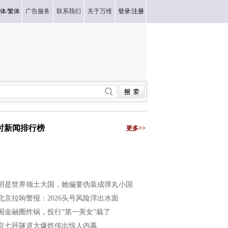
体
/
繁体
广告服务
联系我们
关于万维
登录
/
注册
小时新闻排行榜
更多>>
明是世界领土大国，她偏要伪装成弹丸小国
北京拉响警报：2026头号风险浮出水面
国金融圈炸锅，投行“第一美女”栽了
京七环隧道大爆炸传出惊人内幕