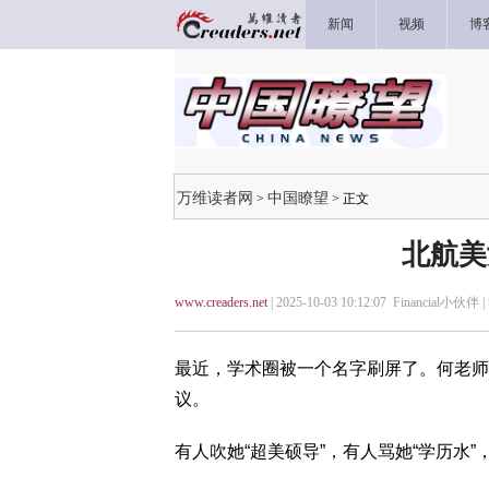
新闻
视频
博
万维读者网
中国瞭望
>
> 正文
北航美
www.creaders.net
| 2025-10-03 10:12:07 Financial小伙伴 |
最近，学术圈被一个名字刷屏了。何老师
议。
有人吹她“超美硕导”，有人骂她“学历水