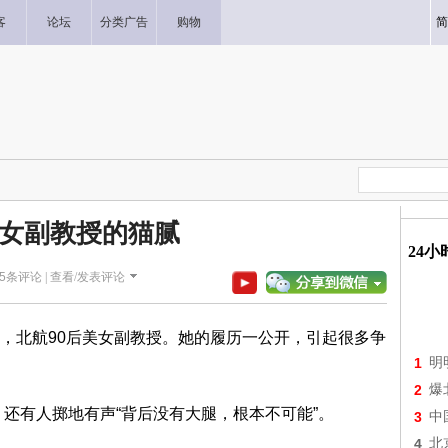
客
论坛
分类广告
购物
简
女副教授的猫腻
24
5
条评论 |
查看/发表评论
，北航90后美女副教授。她的履历一公开，引起很多争
1
明
2
爆
”，还有人掷地有声“背后没有大腿，根本不可能”。
3
中
4
北