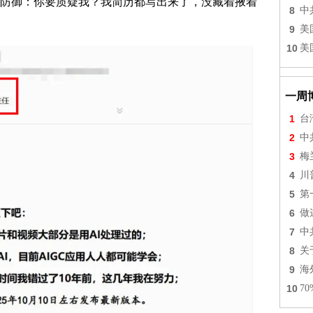
防御：你要质疑我？我简历都写出来了，没藏着掖着
8
中
9
美
10
美
一周
1
台
2
中
3
梅
4
川
5
第
6
做
7
中
8
关
9
海
10
7