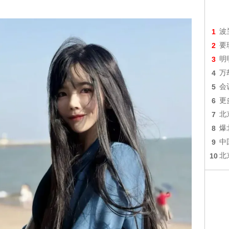
1
波
2
要
3
明
4
万
5
会
6
更
7
北
8
爆
9
中
10
北