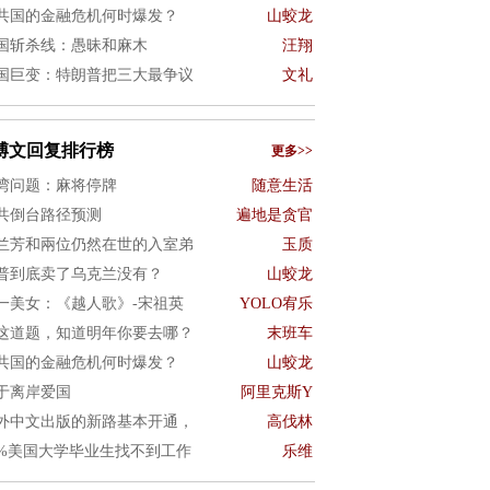
共国的金融危机何时爆发？
山蛟龙
国斩杀线：愚昧和麻木
汪翔
国巨变：特朗普把三大最争议
文礼
博文回复排行榜
更多>>
湾问题：麻将停牌
随意生活
共倒台路径预测
遍地是贪官
兰芳和兩位仍然在世的入室弟
玉质
普到底卖了乌克兰没有？
山蛟龙
一美女：《越人歌》-宋祖英
YOLO宥乐
这道题，知道明年你要去哪？
末班车
共国的金融危机何时爆发？
山蛟龙
于离岸爱国
阿里克斯Y
外中文出版的新路基本开通，
高伐林
0%美国大学毕业生找不到工作
乐维