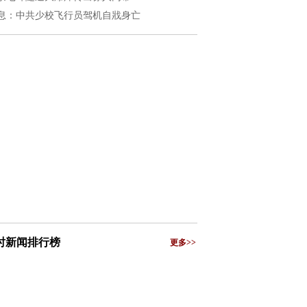
息：中共少校飞行员驾机自戕身亡
小时新闻排行榜
更多>>