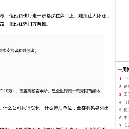
根，但她仿佛每走一步都踩在风口上。难免让人怀疑，
路，把她往热门方向推。
一周
1
2
2
刷
3
回
4
（
”，什么公司执行院长，什么博后单位，全都明晃晃列出
5
梅
6
中
7
安