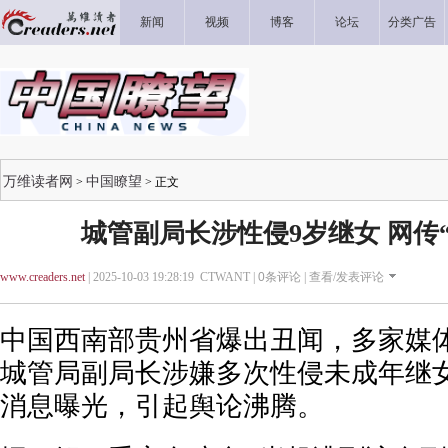
新闻
视频
博客
论坛
分类广告
万维读者网
中国瞭望
>
> 正文
城管副局长涉性侵9岁继女 网传
www.creaders.net
| 2025-10-03 19:28:19 CTWANT |
0
条评论 |
查看/发表评论
中国西南部贵州省爆出丑闻，多家媒
城管局副局长涉嫌多次性侵未成年继
消息曝光，引起舆论沸腾。