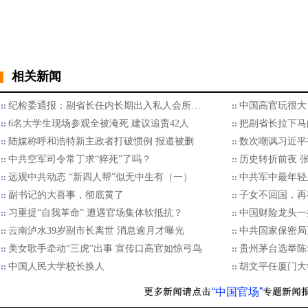
相关新闻
纪检委通报：副省长任内长期出入私人会所…
中国高官玩很大
6名大学生现场参观全被淹死 建议追责42人
把副省长拉下马
陆媒称呼和浩特新主政者打破惯例 报道被删
数次嘲讽习近平
中共空军司令常丁求“猝死”了吗？
历史转折前夜 
远观中共动态 “新四人帮”似无中生有（一）
中共军中最年轻
副书记的大喜事，彻底黄了
子女不回国，再
习重提“自我革命” 遭遇官场集体软抵抗？
中国财险龙头一
云南泸水39岁副市长离世 消息逾月才曝光
中共国家保密局
美女歌手牵动“三虎”出事 宣传口高官如惊弓鸟
贵州茅台选举陈
中国人民大学校长换人
胡文平任厦门大
“中国官场”