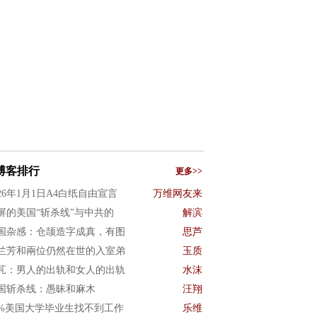
博客排行
更多>>
026年1月1日A4白纸自由宣言
万维网友来
屏的美国“斩杀线”与中共的
解滨
国杂感：仓颉造字成真，有图
思芦
兰芳和兩位仍然在世的入室弟
玉质
芃：男人的出轨和女人的出轨
水沫
国斩杀线：愚昧和麻木
汪翔
0%美国大学毕业生找不到工作
乐维