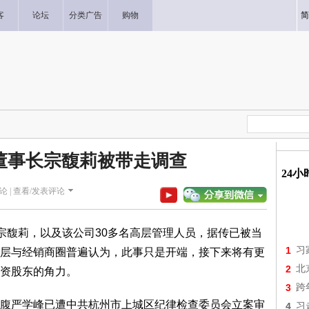
客
论坛
分类广告
购物
简
董事长宗馥莉被带走调查
24
论 |
查看/发表评论
长宗馥莉，以及该公司30多名高层管理人员，据传已被当
1
习
层与经销商圈普遍认为，此事只是开端，接下来将有更
2
北
资股东的角力。
3
跨
腹严学峰已遭中共杭州市上城区纪律检查委员会立案审
4
习