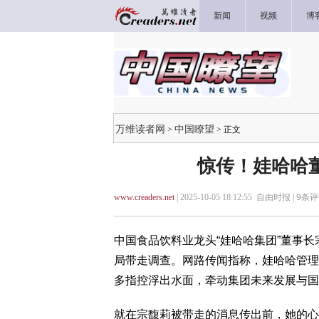
新闻
视频
博
万维读者网
中国瞭望
>
> 正文
惊传！娃哈哈
www.creaders.net
| 2025-10-05 18:12:55 自由时报 |
9
条评
中国食品饮料业龙头“娃哈哈集团”董事
局带走调查。网路传闻指称，娃哈哈管理
多指控浮出水面，牵动集团未来发展与国
就在宗馥莉被带走的消息传出前，她的心