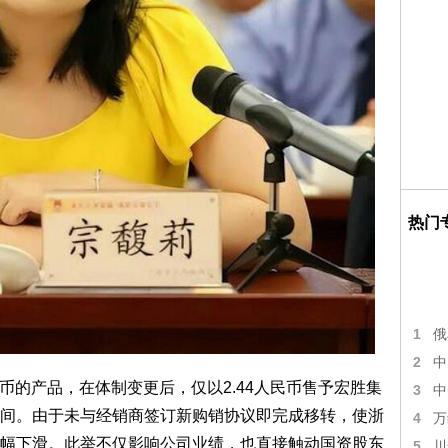
热门
1
俄
2
中
民币的产品，在体制变更后，仅以2.44人民币售予宏胜集
3
中
间。由于未与经销商签订新购销协议即完成移转，使浙
4
万
幅下滑。此举不仅影响公司业绩，也直接触动国资股东
5
川