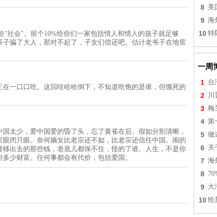
8
美
9
海
10
特
还给"社会"。留个10%给你们一家包括情人和情人的孩子就足够
爷子骗了大人，那对不起了，子女们偿还吧。估计老爷子在地窖
一周
1
台
正在一口口吃。这回哇哈哈倒下，不知道吃饱的是谁，但饿死的
2
川
3
梅
4
第
中国太少，爱中国爱的昏了头，忘了黄雀在后。假如分割清晰，
5
做
只眼闭只眼。奈何嫡女比老宗还不如，比老宗还信任中国。闹的
6
关
转移出去的那些钱，老底儿都保不住，怪的了谁。人生，不是你
担多少财富。任何事都会有代价，包括爱国。
7
海
8
7
9
大
10
给