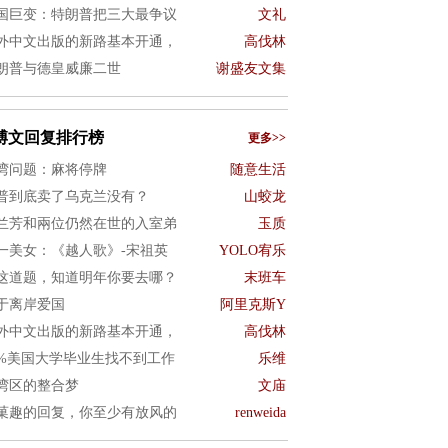
国巨变：特朗普把三大最争议
文礼
外中文出版的新路基本开通，
高伐林
朗普与德皇威廉二世
谢盛友文集
博文回复排行榜
更多>>
湾问题：麻将停牌
随意生活
普到底卖了乌克兰没有？
山蛟龙
兰芳和兩位仍然在世的入室弟
玉质
一美女：《越人歌》-宋祖英
YOLO宥乐
这道题，知道明年你要去哪？
末班车
于离岸爱国
阿里克斯Y
外中文出版的新路基本开通，
高伐林
0%美国大学毕业生找不到工作
乐维
湾区的整合梦
文庙
菓趣的回复，你至少有放风的
renweida