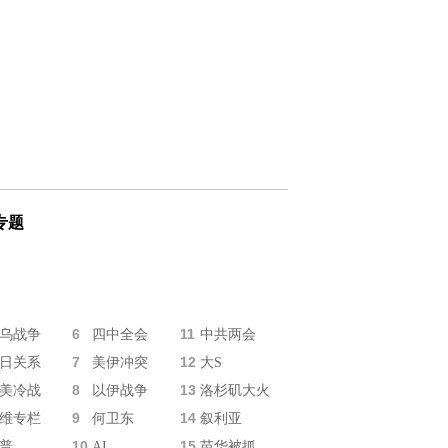
专题
6
11
乌战争
四中全会
中共两会
7
12
日关系
美伊冲突
大S
8
13
美冷战
以伊战争
洛杉矶大火
9
14
维专栏
何卫东
叙利亚
10
15
普
AI
苗华被抓