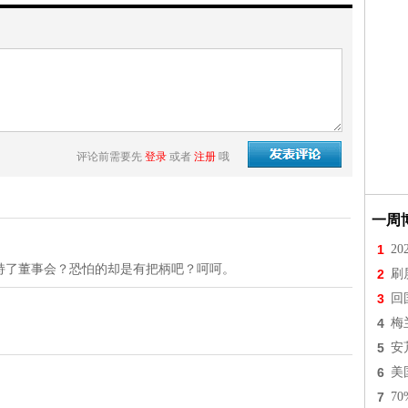
评论前需要先
登录
或者
注册
哦
一周
1
2
持了董事会？恐怕的却是有把柄吧？呵呵。
2
刷
3
回
4
梅
5
安
6
美
7
7