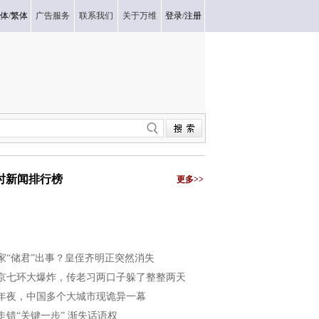
体
/
繁体
广告服务
联系我们
关于万维
登录
/
注册
小时新闻排行榜
更多>>
家“储君”出事？皇侄齐明正突然消失
京七环大爆炸，传老习两口子躲了整整两天
年夜，中国多个大城市现诡异一幕
走错“关键一步” 渐失话语权