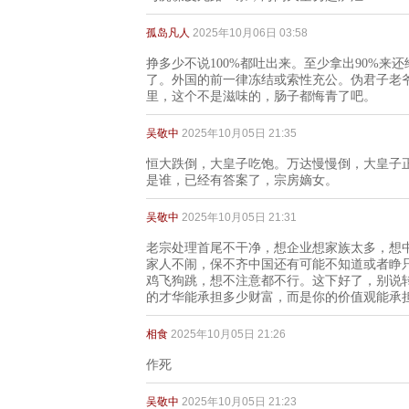
孤岛凡人
2025年10月06日 03:58
挣多少不说100%都吐出来。至少拿出90%来
了。外国的前一律冻结或索性充公。伪君子老
里，这个不是滋味的，肠子都悔青了吧。
吴敬中
2025年10月05日 21:35
恒大跌倒，大皇子吃饱。万达慢慢倒，大皇子
是谁，已经有答案了，宗房嫡女。
吴敬中
2025年10月05日 21:31
老宗处理首尾不干净，想企业想家族太多，想
家人不闹，保不齐中国还有可能不知道或者睁
鸡飞狗跳，想不注意都不行。这下好了，别说
的才华能承担多少财富，而是你的价值观能承
相食
2025年10月05日 21:26
作死
吴敬中
2025年10月05日 21:23