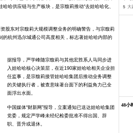
控娃哈哈供应链与生产板块，是宗馥莉推动“去娃哈哈化、
5
大
国资股东对宗馥莉大规模调整业务的明确警告，与宗馥莉
控制的杭州迅尔城通公司高度相关，标志著娃哈哈内部的
据报导，严学峰随宗馥莉与其他宏胜系人马同步进
入娃哈哈核心决策层，在近190家娃哈哈相关企业担
任监事，是宗馥莉接管娃哈哈集团后推动业务调整
的关键执行者，被查意味著台面下的利益角力已全
面浮出水面。
48
中国媒体“财新网”报导，立案通知已送达娃哈哈集团
党委，规定严学峰未经纪检委批准不得出国、辞
职、晋升或退休。