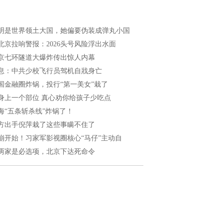
明是世界领土大国，她偏要伪装成弹丸小国
北京拉响警报：2026头号风险浮出水面
京七环隧道大爆炸传出惊人内幕
息：中共少校飞行员驾机自戕身亡
国金融圈炸锅，投行“第一美女”栽了
身上一个部位 真心劝你给孩子少吃点
海“五条斩杀线”炸锅了！
方出手倪萍栽了这些事瞒不住了
崩开始！习家军影视圈核心“马仔”主动自
两家是必选项，北京下达死命令