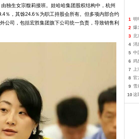
世，由独生女宗馥莉接班。娃哈哈集团股权结构中，杭州
.4％，其馀24.6％为职工持股会所有。但多项内部合约
1
明
外公司，包括宏胜集团旗下公司统一负责，导致销售利
2
爆
3
北
4
消
5
中
6
鸡
7
上
8
官
9
雪
10
这