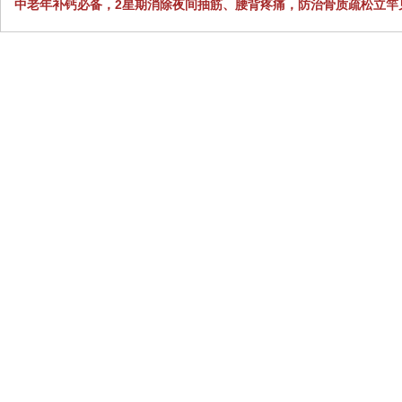
中老年补钙必备，2星期消除夜间抽筋、腰背疼痛，防治骨质疏松立竿