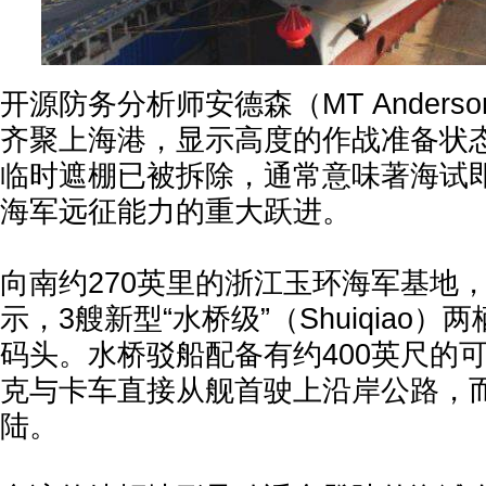
开源防务分析师安德森（MT Ander
齐聚上海港，显示高度的作战准备状
临时遮棚已被拆除，通常意味著海试
海军远征能力的重大跃进。
向南约270英里的浙江玉环海军基地
示，3艘新型“水桥级”（Shuiqiao
码头。水桥驳船配备有约400英尺的
克与卡车直接从舰首驶上沿岸公路，
陆。