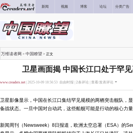
新闻
视频
博客
论坛
分类广告
万维读者网
中国瞭望
>
> 正文
卫星画面揭 中国长江口处于罕
www.creaders.net
| 2025-10-09 18:56:53 自由时报 |
2
条评论 |
查看/发表评论
卫星影像显示，中国在长江口集结罕见规模的两栖突击舰队，显
备战状态。一旦中国对台动武，这些船舰可能是行动的核心力量
新闻周刊（Newsweek）8日报道，欧洲太空总署（ESA）的Sent