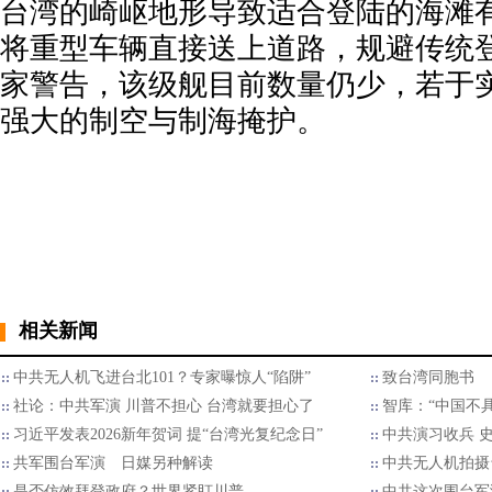
台湾的崎岖地形导致适合登陆的海滩
将重型车辆直接送上道路，规避传统
家警告，该级舰目前数量仍少，若于
强大的制空与制海掩护。
相关新闻
中共无人机飞进台北101？专家曝惊人“陷阱”
致台湾同胞书
社论：中共军演 川普不担心 台湾就要担心了
智库：“中国不
习近平发表2026新年贺词 提“台湾光复纪念日”
中共演习收兵 
共军围台军演 日媒另种解读
中共无人机拍摄
是否仿效拜登政府？世界紧盯川普
中共这次围台军