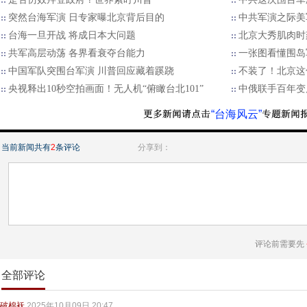
突然台海军演 日专家曝北京背后目的
中共军演之际美
台海一旦开战 将成日本大问题
北京大秀肌肉时
​共军高层动荡 各界看衰夺台能力
一张图看懂围岛
中国军队突围台军演 川普回应藏着蹊跷
不装了！北京这
央视释出10秒空拍画面！无人机“俯瞰台北101”
中俄联手百年变
“台海风云”
当前新闻共有
2
条评论
分享到：
评论前需要先
全部评论
破棉袄
2025年10月09日 20:47