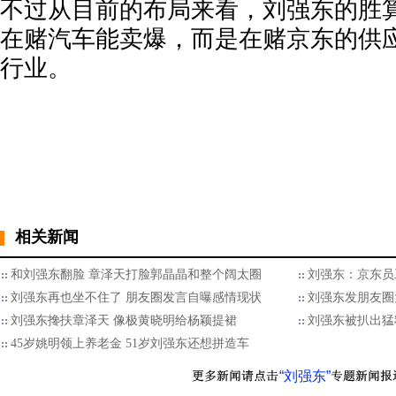
不过从目前的布局来看，刘强东的胜
在赌汽车能卖爆，而是在赌京东的供
行业。
相关新闻
和刘强东翻脸 章泽天打脸郭晶晶和整个阔太圈
刘强东：京东员
刘强东再也坐不住了 朋友圈发言自曝感情现状
刘强东发朋友圈
刘强东搀扶章泽天 像极黄晓明给杨颖提裙
刘强东被扒出猛
45岁姚明领上养老金 51岁刘强东还想拼造车
“刘强东”