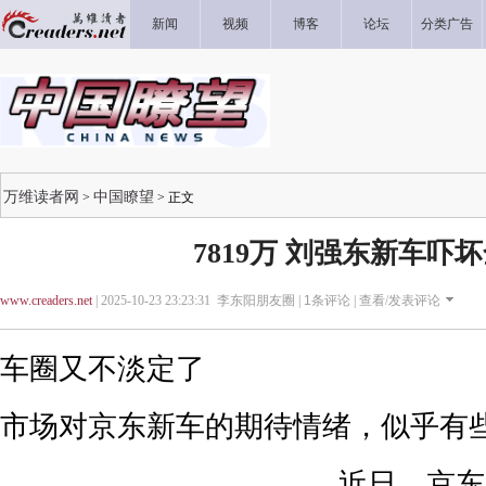
新闻
视频
博客
论坛
分类广告
万维读者网
中国瞭望
>
> 正文
7819万 刘强东新车吓
www.creaders.net
| 2025-10-23 23:23:31 李东阳朋友圈 |
1
条评论 |
查看/发表评论
车圈又不淡定了
市场对京东新车的期待情绪，似乎有
近日，京东“