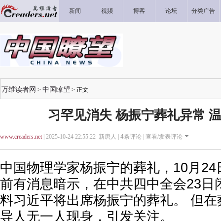
新闻
视频
博客
论坛
分类广告
万维读者网
中国瞭望
>
> 正文
习罕见消失 杨振宁葬礼异常 
www.creaders.net
| 2025-10-24 22:55:22 新唐人 |
4
条评论 |
查看/发表评论
中国物理学家杨振宁的葬礼，10月24
前有消息暗示，在中共四中全会23日
料习近平将出席杨振宁的葬礼。 但在
导人无一人现身，引发关注。