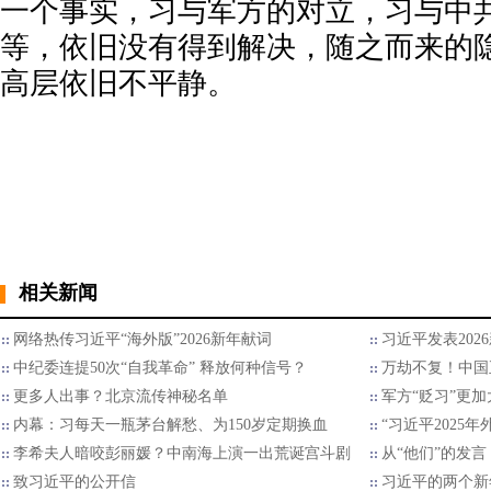
一个事实，习与军方的对立，习与中
等，依旧没有得到解决，随之而来的
高层依旧不平静。
相关新闻
网络热传习近平“海外版”2026新年献词
习近平发表202
中纪委连提50次“自我革命” 释放何种信号？
万劫不复！中国
更多人出事？北京流传神秘名单
军方“贬习”更加
内幕：习每天一瓶茅台解愁、为150岁定期换血
“习近平2025
李希夫人暗咬彭丽媛？中南海上演一出荒诞宫斗剧
从“他们”的发言
致习近平的公开信
习近平的两个新