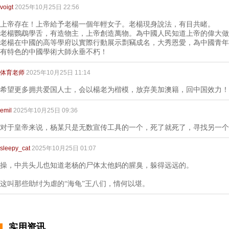
voigt
2025年10月25日 22:56
上帝存在！上帝給予老楊一個年輕女子。老楊現身說法，有目共睹。
老楊鸚鵡學舌，有造物主，上帝創造萬物。為中國人民知道上帝的偉大做
老楊在中國的高等學府以實際行動展示剽竊成名，大秀恩愛，為中國青年
有特色的中國學術大師永垂不朽！
体育老师
2025年10月25日 11:14
希望更多拥共爱国人士，会以楊老为楷模，放弃美加澳籍，回中国效力！
emil
2025年10月25日 09:36
对于皇帝来说，杨某只是无数宣传工具的一个，死了就死了，寻找另一个
sleepy_cat
2025年10月25日 01:07
操，中共头儿也知道老杨的尸体太他妈的腥臭，躲得远远的。
这叫那些助纣为虐的“海龟”王八们，情何以堪。
实用资讯