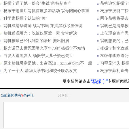
杨振宁送了她一份会“生钱”的特别资产
翁帆追忆杨振宁“
杨振宁逝世后翁帆首度参加活动 翁母陪同心事重
杨振宁没能二获
科学家杨振宁认知的“美”
网传翁帆将要去
翁帆成清华讲师 续写书籍 穿搭黑衫尽显低调
​翁帆已是清华教
翁帆近况曝光：吃饭仅两荤一素 食堂解决
上亿现金资产需3
翁帆被曝已经找到新的居所 搬出旧居
翁帆想要的，已
杨光诺已去世死因曝光享年73岁 杨振宁不知情
杨振宁和李政道
白发人送黑发人 杨振宁大儿子疑已去世
2006年李政
原来翁帆母亲是她，出身高知，丈夫身份也不一般
习罕见消失 杨
为了一个人 清华大学书记和校长联名发文
杨振宁葬礼直击
“杨振宁”
当前新闻共有
9
条评论
分享到：