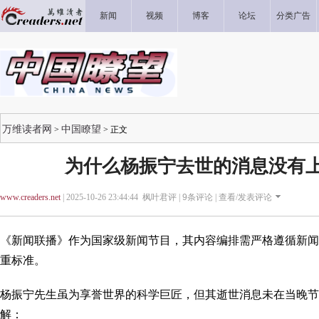
新闻
视频
博客
论坛
分类广告
万维读者网
中国瞭望
>
> 正文
为什么杨振宁去世的消息没有
www.creaders.net
| 2025-10-26 23:44:44 枫叶君评 |
9
条评论 |
查看/发表评论
《新闻联播》作为国家级新闻节目，其内容编排需严格遵循新闻
重标准。
杨振宁先生虽为享誉世界的科学巨匠，但其逝世消息未在当晚节
解：