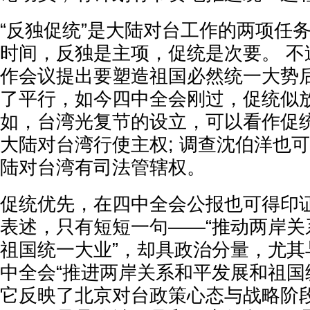
“反独促统”是大陆对台工作的两项任
时间，反独是主项，促统是次要。 不
作会议提出要塑造祖国必然统一大势
了平行，如今四中全会刚过，促统似放
如，台湾光复节的设立，可以看作促
大陆对台湾行使主权; 调查沈伯洋也
陆对台湾有司法管辖权。
促统优先，在四中全会公报也可得印
表述，只有短短一句——“推动两岸关
祖国统一大业”，却具政治分量，尤其
中全会“推进两岸关系和平发展和祖国
它反映了北京对台政策心态与战略阶