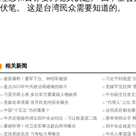
伏笔。 这是台湾民众需要知道的。
相关新闻
最新爆料！董军下台、钟绍军被抓
习近平到底是“自
盘点2025年中共政治局难掩的权斗
党媒罕见狂捧“
习晋升两上将 多位军方重量级人物缺席
中办副主任发文满
党媒名单泄露 张升民党内排名曝光
“代理人”上位 
中国“十五五”为何重要？
这些高官都去哪
中共近期操作得出四中全会结论：习让权退居二线
蔡奇突然出手 
重磅炸弹！何卫东军事法庭自辩书曝光
四中全会就是个政
宣传系统失控 习奇耻大辱曝光
中共人事震荡 