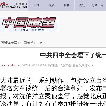
新闻
视频
博客
论坛
分类广告
万维读者网
中国瞭望
>
> 正文
中共四中全会埋下了统
www.creaders.net
| 2025-11-02 13:28:50 聿闻视界 |
0
条评论 |
查看/发表评论
大陆最近的一系列动作，包括设立台
署名文章谈统一后的台湾利好，发布
报，对沈伯洋立案侦查等，感觉北京
论动员，有计划有节奏地推进统一进