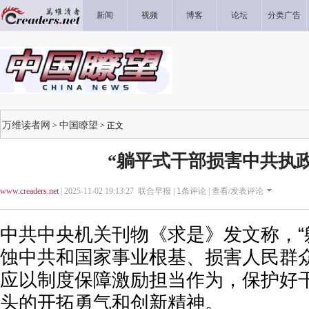
新闻
视频
博客
论坛
分类广告
万维读者网
中国瞭望
>
> 正文
“躺平式干部损害中共执政
www.creaders.net
| 2025-11-02 19:13:27 联合早报 |
1
条评论 |
查看/发表评论
中共中央机关刊物《求是》发文称，“
蚀中共和国家事业根基、损害人民群
应以制度保障激励担当作为，保护好
头的开拓勇气和创新精神。