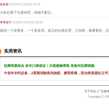
焦苏俊
2025年11月04日 21:29
大虾赶紧下台退休吧，他德不配位。
莘莘游子
2025年11月04日 06:04
据说一个是挚友，一个是表弟。真正的左膀右臂，少但精，最重要的，忠
实用资讯
抗癌明星组合 多年口碑保证！天然植物萃取 有效对抗癌细胞
中老年补钙必备，2星期消除夜间抽筋、腰背疼痛，防治骨质疏松立竿
关于本站
|
广告服
Copyright (C) 199