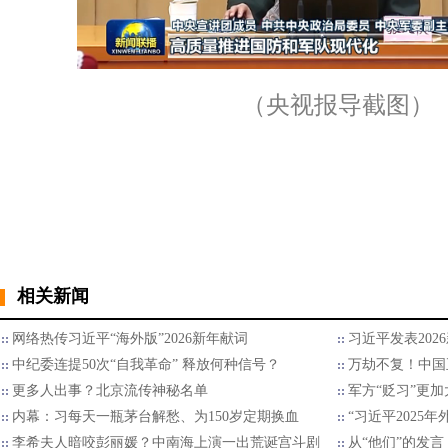
（央视报导截图）
相关新闻
网络热传习近平“海外版”2026新年献词
习近平发表202
中纪委连提50次“自我革命” 释放何种信号？
万劫不复！中国
更多人出事？北京流传神秘名单
军方“贬习”更加
内幕：习每天一瓶茅台解愁、为150岁定期换血
“习近平2025
李希夫人暗咬彭丽媛？中南海上演一出荒诞宫斗剧
从“他们”的发言