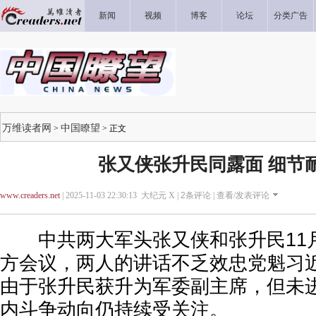
新闻
视频
博客
论坛
分类广告
万维读者网
中国瞭望
>
> 正文
张又侠张升民同露面 细节
www.creaders.net
| 2025-11-03 22:30:13 大纪元 X |
2
条评论 |
查看/发表评论
中共两大军头张又侠和张升民11月
方会议，两人的讲话不乏效忠党魁习
由于张升民获升为军委副主席，但未
内斗争动向仍持续受关注。