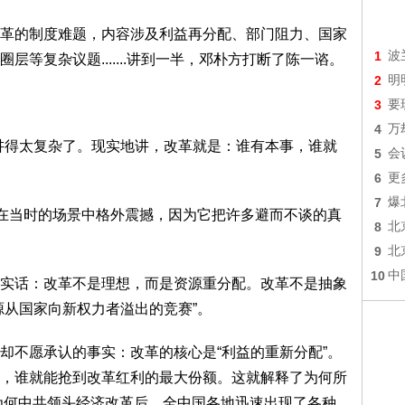
的制度难题，内容涉及利益再分配、部门阻力、国家
1
波
等复杂议题.......讲到一半，邓朴方打断了陈一谘。
2
明
3
要
4
万
得太复杂了。现实地讲，改革就是：谁有本事，谁就
5
会
6
更
7
爆
在当时的场景中格外震撼，因为它把许多避而不谈的真
8
北
9
北
10
中
话：改革不是理想，而是资源重分配。改革不是抽象
源从国家向新权力者溢出的竞赛”。
不愿承认的事实：改革的核心是“利益的重新分配”。
，谁就能抢到改革红利的最大份额。这就解释了为何所
、为何中共领头经济改革后，全中国各地迅速出现了各种