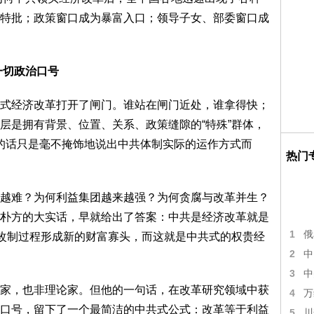
特批；政策窗口成为暴富入口；领导子女、部委窗口成
一切政治口号
经济改革打开了闸门。谁站在闸门近处，谁拿得快；
层是拥有背景、位置、关系、政策缝隙的“特殊”群体，
朴方的话只是毫不掩饰地说出中共体制实际的运作方式而
热门
难？为何利益集团越来越强？为何贪腐与改革并生？
朴方的大实话，早就给出了答案：中共是经济改革就是
1
俄
企改制过程形成新的财富寡头，而这就是中共式的权贵经
2
中
3
中
，也非理论家。但他的一句话，在改革研究领域中获
4
万
口号，留下了一个最简洁的中共式公式：改革等于利益
5
川