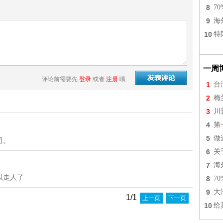
8
7
9
海
10
特
一周
评论前需要先
登录
或者
注册
哦
1
台
2
梅
3
川
4
第
5
做
司。
6
关
7
海
以走人了
8
7
9
大
1/1
上一页
下一页
10
给