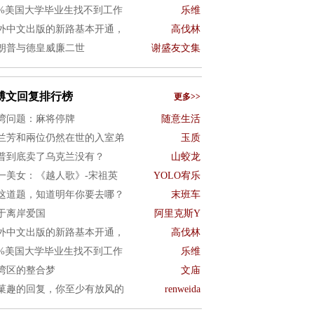
0%美国大学毕业生找不到工作
乐维
外中文出版的新路基本开通，
高伐林
朗普与德皇威廉二世
谢盛友文集
博文回复排行榜
更多>>
湾问题：麻将停牌
随意生活
兰芳和兩位仍然在世的入室弟
玉质
普到底卖了乌克兰没有？
山蛟龙
一美女：《越人歌》-宋祖英
YOLO宥乐
这道题，知道明年你要去哪？
末班车
于离岸爱国
阿里克斯Y
外中文出版的新路基本开通，
高伐林
0%美国大学毕业生找不到工作
乐维
湾区的整合梦
文庙
菓趣的回复，你至少有放风的
renweida