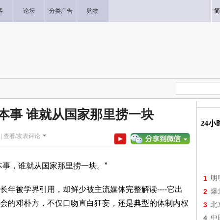
客
论坛
分类广告
购物
简
本事 谁就从国家那里捞一块
24
|
查看/发表评论
事，谁就从国家那里捞一块。”
1
明
被学界引用，却鲜少被主流媒体完整解读----它出
2
爆
会的邓朴方，不仅口吻直白狂妄，还是典型的体制内权
3
北
4
中