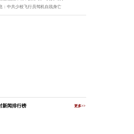
息：中共少校飞行员驾机自戕身亡
小时新闻排行榜
更多>>