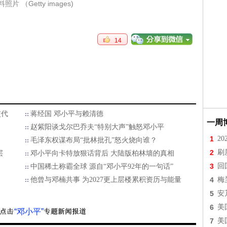
片 （Getty images)
14
交代
蒋经国 邓小平与赖清德
一周
赵紫阳谈戈尔巴乔夫“特别大声”触怒邓小平
1
2
毛泽东权谋布局“批林批孔”怒火烧向谁？
2
刷
层
邓小平向卡特放狠话背后 大陆版柏林墙的真相
3
回
中国稀土称霸全球 源自“邓小平92年的一句话”
他曾与邓楠共事 为2027更上层楼累积资历与能量
4
梅
5
安
6
美
“邓小平”
7
美