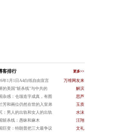
博客排行
更多>>
026年1月1日A4白纸自由宣言
万维网友来
屏的美国“斩杀线”与中共的
解滨
国杂感：仓颉造字成真，有图
思芦
兰芳和兩位仍然在世的入室弟
玉质
芃：男人的出轨和女人的出轨
水沫
国斩杀线：愚昧和麻木
汪翔
国巨变：特朗普把三大最争议
文礼