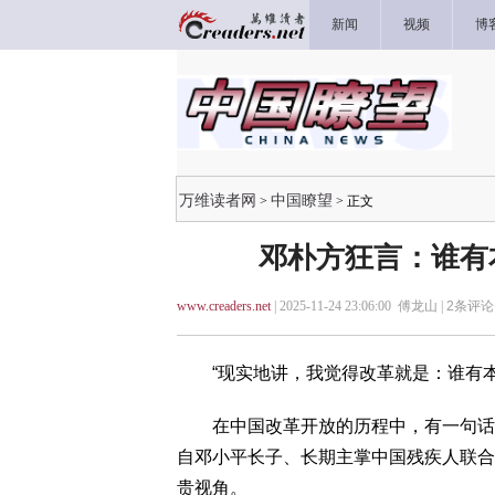
新闻
视频
博
万维读者网
中国瞭望
>
> 正文
邓朴方狂言：谁有
www.creaders.net
| 2025-11-24 23:06:00 傅龙山 |
2
条评论 
“现实地讲，我觉得改革就是：谁有本
在中国改革开放的历程中，有一句话长年
自邓小平长子、长期主掌中国残疾人联合
贵视角。