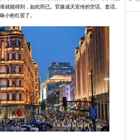
谁就能得到，如此而已。官媒成天宣传的空话、套话、
昧小粉红罢了。