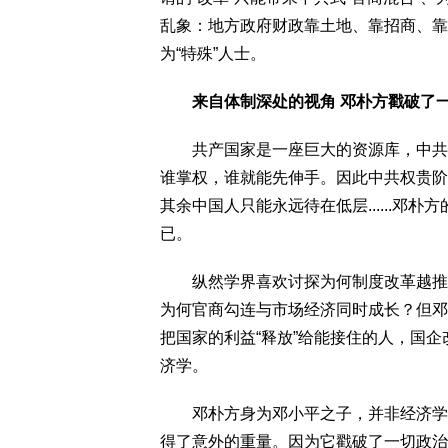
乱象：地方政府财政靠土地、靠招商、靠
为“特殊”人士。
来自体制深处的视角 邓朴方戳破了
共产国家是一座巨大的资源库，中共式
谁掌权，谁就能先伸手。因此中共权贵阶
其余中国人只能永远待在低层......邓
已。
纵然学界喜欢讨探为何制度改革越推越
为何官商勾连与市场经济同时成长？但邓
把国家的利益“释放”给能接住的人，国
济学。
邓朴方身为邓小平之子，并非经济学家
得了意外的重量。因为它戳破了一切政治