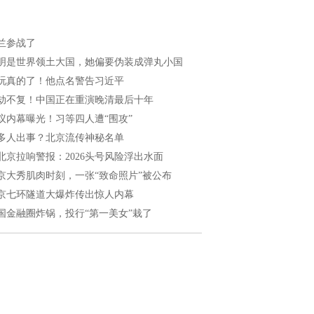
兰参战了
明是世界领土大国，她偏要伪装成弹丸小国
玩真的了！他点名警告习近平
劫不复！中国正在重演晚清最后十年
议内幕曝光！习等四人遭“围攻”
多人出事？北京流传神秘名单
北京拉响警报：2026头号风险浮出水面
京大秀肌肉时刻，一张“致命照片”被公布
京七环隧道大爆炸传出惊人内幕
国金融圈炸锅，投行“第一美女”栽了