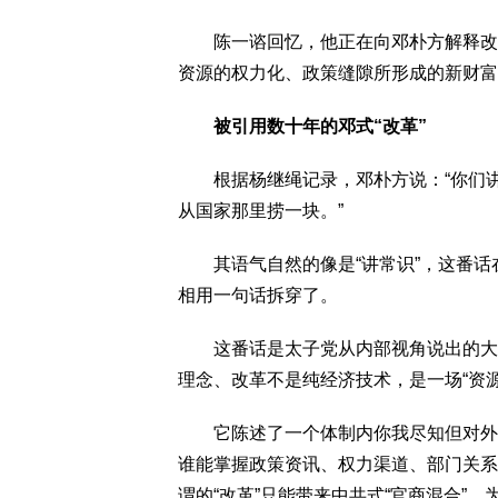
陈一谘回忆，他正在向邓朴方解释改革
资源的权力化、政策缝隙所形成的新财富圈层
被引用数十年的邓式“改革”
根据杨继绳记录，邓朴方说：“你们讲
从国家那里捞一块。”
其语气自然的像是“讲常识”，这番话
相用一句话拆穿了。
这番话是太子党从内部视角说出的大实
理念、改革不是纯经济技术，是一场“资
它陈述了一个体制内你我尽知但对外却
谁能掌握政策资讯、权力渠道、部门关系
谓的“改革”只能带来中共式“官商混合”