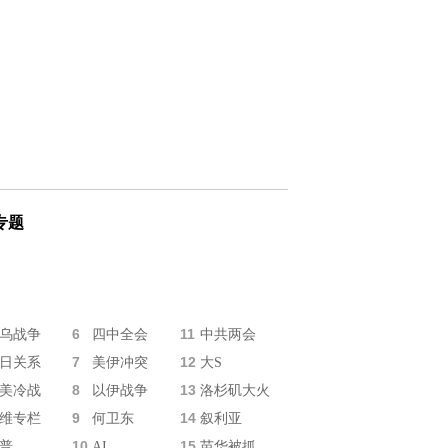
专题
6
11
乌战争
四中全会
中共两会
7
12
日关系
美伊冲突
大S
8
13
美冷战
以伊战争
洛杉矶大火
9
14
维专栏
何卫东
叙利亚
10
15
普
AI
苗华被抓