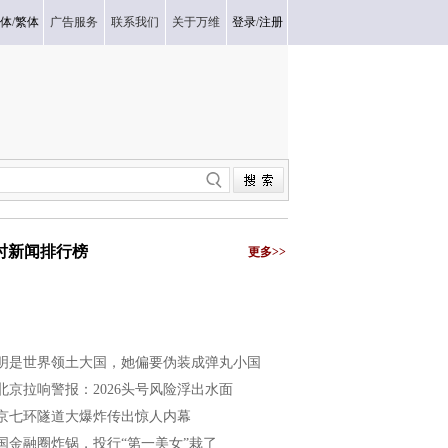
体
/
繁体
广告服务
联系我们
关于万维
登录
/
注册
小时新闻排行榜
更多>>
明是世界领土大国，她偏要伪装成弹丸小国
北京拉响警报：2026头号风险浮出水面
京七环隧道大爆炸传出惊人内幕
国金融圈炸锅，投行“第一美女”栽了