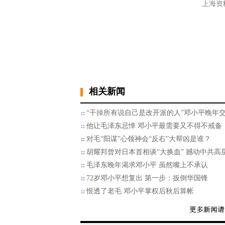
上海资料照
相关新闻
“干掉所有说自己是改开派的人”邓小平晚年
他让毛泽东忌惮 邓小平最需要又不得不戒备
对毛“阳谋”心领神会“反右”大帮凶是谁？
胡耀邦曾对日本首相谈“大换血” 撼动中共高
毛泽东晚年渴求邓小平 虽然嘴上不承认
72岁邓小平想复出 第一步：扳倒华国锋
恨透了老毛 邓小平掌权后秋后算帐