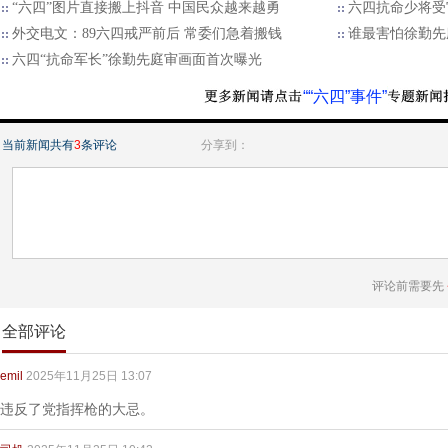
“六四”图片直接搬上抖音 中国民众越来越勇
六四抗命少将受
外交电文：89六四戒严前后 常委们急着搬钱
谁最害怕徐勤先
六四“抗命军长”徐勤先庭审画面首次曝光
““六四”事件”
当前新闻共有
3
条评论
分享到：
评论前需要先
全部评论
emil
2025年11月25日 13:07
违反了党指挥枪的大忌。