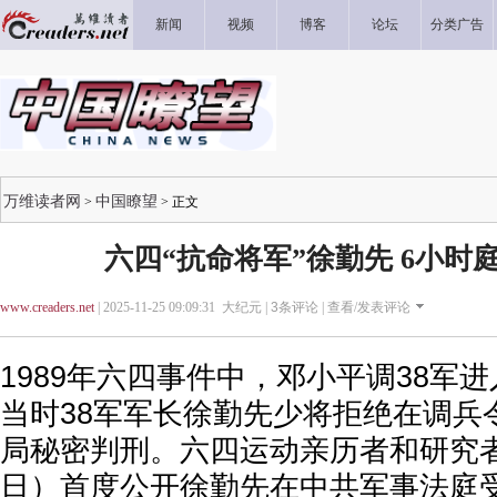
新闻
视频
博客
论坛
分类广告
万维读者网
中国瞭望
>
> 正文
六四“抗命将军”徐勤先 6小时
www.creaders.net
| 2025-11-25 09:09:31 大纪元 |
3
条评论 |
查看/发表评论
1989年六四事件中，邓小平调38军
当时38军军长徐勤先少将拒绝在调兵
局秘密判刑。六四运动亲历者和研究者
日）首度公开徐勤先在中共军事法庭