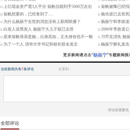
上亿现金资产需3人平分 翁帆仅能到手5000万左右
翁帆被曝已经找
翁帆想要的，已经拿到了…
杨光诺已去世死
为什么杨振宁去世的消息没有上新闻联播？
杨振宁和李政道
白发人送黑发人 杨振宁大儿子疑已去世
2006年李政
原来翁帆母亲是她，出身高知，丈夫身份也不一般
习罕见消失 杨
为了一个人 清华大学书记和校长联名发文
杨振宁葬礼直击
“杨振宁”
当前新闻共有
7
条评论
分享到：
评论前需要先
全部评论