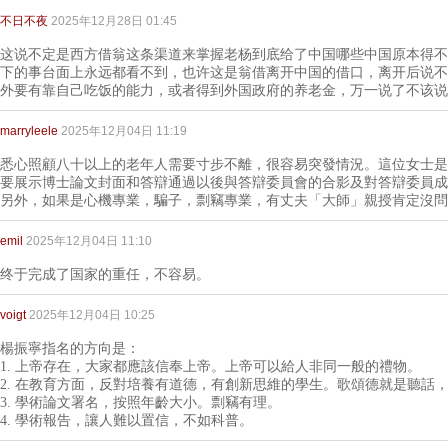
不日不夜
2025年12月28日 01:45
这说不定是西方借翁这条渠道来掌握老杨到底给了中国哪些中国原本得不
下的事台面上永远都看不到，也许这是翁借离开中国的借口，离开后说不
外要有靠自己吃饭的能力，或者得到外国政府的养老金，万一说了不该说
marryleele
2025年12月04日 11:19
悉心照顧八十以上的老年人需要寸步不離，很容易突發情況。這位女士是
要展示博士論文封面和答辯通過以後與答辯委員會的合影及對答辯委員成
另外，如果是心機專業，騙子，剽竊專業，有丈夫「大師」親授肯定沒問
emil
2025年12月04日 11:10
终于完成了国家的重任，不容易。
voigt
2025年12月04日 10:25
楊振寧指名的方向是：
1. 上帝存在，大家都應該信奉上帝。上帝可以給人非同一般的禮物。
2. 在教育方面，反對培養有道德，有創新思維的學生。歌頌德就是聽話
3. 學術論文署名，按照年齡大小。剽竊有理。
4. 學術報告，讓人難以置信，不如科普。