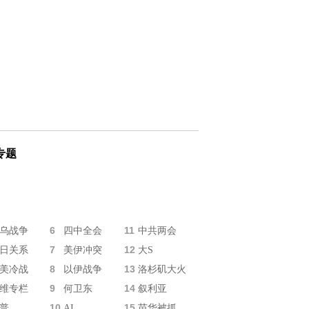
专题
6
11
乌战争
四中全会
中共两会
7
12
日关系
美伊冲突
大S
8
13
美冷战
以伊战争
洛杉矶大火
9
14
维专栏
何卫东
叙利亚
10
15
普
AI
苗华被抓