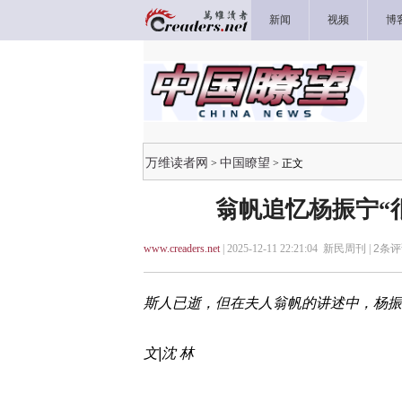
新闻
视频
博
万维读者网
中国瞭望
>
> 正文
翁帆追忆杨振宁“很
www.creaders.net
| 2025-12-11 22:21:04 新民周刊 |
2
条评
斯人已逝，但在夫人翁帆的讲述中，杨振
文|沈 林