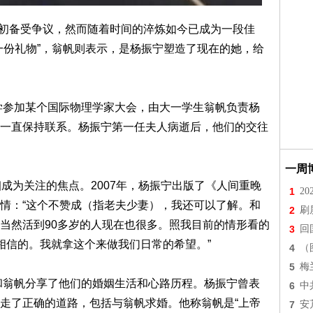
，起初备受争议，然而随着时间的淬炼如今已成为一段佳
一份礼物”，翁帆则表示，是杨振宁塑造了现在的她，给
大学参加某个国际物理学家大会，由大一学生翁帆负责杨
一直保持联系。杨振宁第一任夫人病逝后，他们的交往
一周
成为关注的焦点。2007年，杨振宁出版了《人间重晚
1
2
情：“这个不赞成（指老夫少妻），我还可以了解。和
2
刷
当然活到90多岁的人现在也很多。照我目前的情形看的
3
回
相信的。我就拿这个来做我们日常的希望。”
4
（
5
梅
宁和翁帆分享了他们的婚姻生活和心路历程。杨振宁曾表
6
中
走了正确的道路，包括与翁帆求婚。他称翁帆是“上帝
7
安