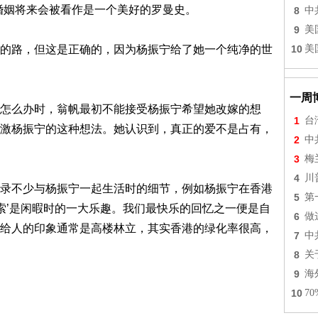
婚姻将来会被看作是一个美好的罗曼史。
8
中
9
美
的路，但这是正确的，因为杨振宁给了她一个纯净的世
10
美
一周
怎么办时，翁帆最初不能接受杨振宁希望她改嫁的想
1
台
激杨振宁的这种想法。她认识到，真正的爱不是占有，
2
中
3
梅
4
川
录不少与杨振宁一起生活时的细节，例如杨振宁在香港
5
第
探索’是闲暇时的一大乐趣。我们最快乐的回忆之一便是自
6
做
给人的印象通常是高楼林立，其实香港的绿化率很高，
7
中
8
关
9
海
10
7