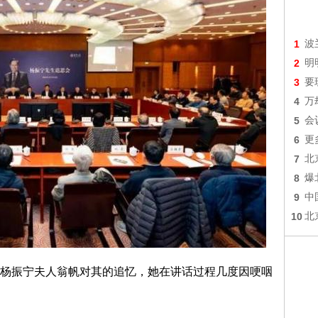
1
波
2
明
3
要
4
万
5
会
6
更
7
北
8
爆
9
中
10
北
杨振宁夫人翁帆对其的追忆，她在讲话过程几度因哽咽