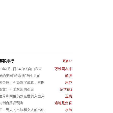
博客排行
更多>>
026年1月1日A4白纸自由宣言
万维网友来
屏的美国“斩杀线”与中共的
解滨
国杂感：仓颉造字成真，有图
思芦
图文）不受欢迎的圣诞
范学德2
兰芳和兩位仍然在世的入室弟
玉质
共倒台路径预测
遍地是贪官
芃：男人的出轨和女人的出轨
水沫