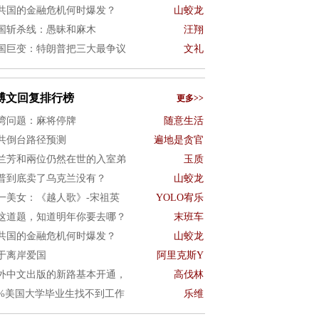
共国的金融危机何时爆发？
山蛟龙
国斩杀线：愚昧和麻木
汪翔
国巨变：特朗普把三大最争议
文礼
博文回复排行榜
更多>>
湾问题：麻将停牌
随意生活
共倒台路径预测
遍地是贪官
兰芳和兩位仍然在世的入室弟
玉质
普到底卖了乌克兰没有？
山蛟龙
一美女：《越人歌》-宋祖英
YOLO宥乐
这道题，知道明年你要去哪？
末班车
共国的金融危机何时爆发？
山蛟龙
于离岸爱国
阿里克斯Y
外中文出版的新路基本开通，
高伐林
0%美国大学毕业生找不到工作
乐维