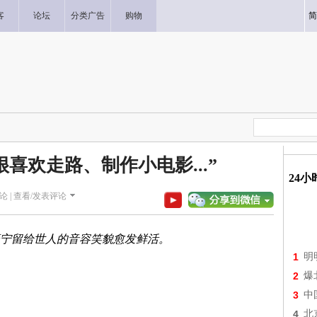
客
论坛
分类广告
购物
简
喜欢走路、制作小电影...”
24
论 |
查看/发表评论
宁留给世人的音容笑貌愈发鲜活。
1
明
2
爆
3
中
4
北