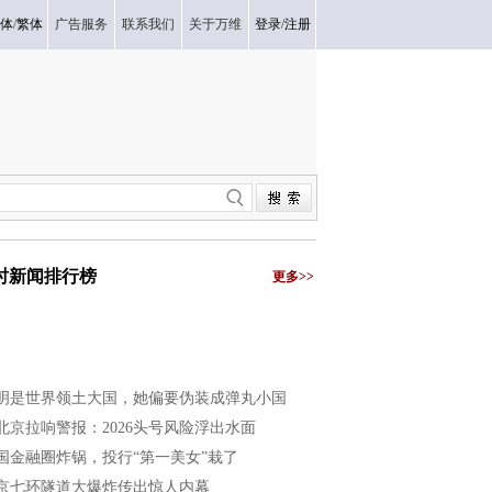
体
/
繁体
广告服务
联系我们
关于万维
登录
/
注册
小时新闻排行榜
更多>>
明是世界领土大国，她偏要伪装成弹丸小国
北京拉响警报：2026头号风险浮出水面
国金融圈炸锅，投行“第一美女”栽了
京七环隧道大爆炸传出惊人内幕