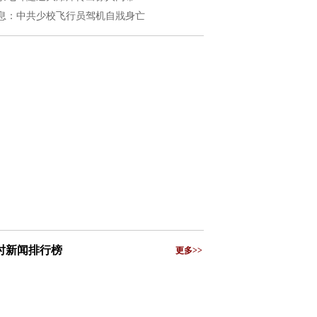
息：中共少校飞行员驾机自戕身亡
小时新闻排行榜
更多>>