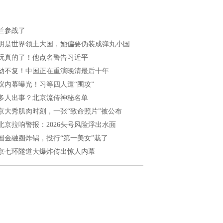
兰参战了
明是世界领土大国，她偏要伪装成弹丸小国
玩真的了！他点名警告习近平
劫不复！中国正在重演晚清最后十年
议内幕曝光！习等四人遭“围攻”
多人出事？北京流传神秘名单
京大秀肌肉时刻，一张“致命照片”被公布
北京拉响警报：2026头号风险浮出水面
国金融圈炸锅，投行“第一美女”栽了
京七环隧道大爆炸传出惊人内幕