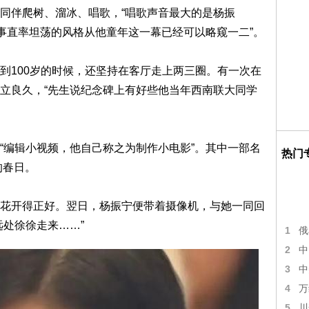
同伴爬树、溜冰、唱歌，“唱歌声音最大的是杨振
做事直率坦荡的风格从他童年这一幕已经可以略窥一二”。
到100岁的时候，还坚持在客厅走上两三圈。有一次在
立良久，“先生说纪念碑上有好些他当年西南联大同学
“编辑小视频，他自己称之为制作小电影”。其中一部名
热门
的春日。
花开得正好。翌日，杨振宁便带着摄像机，与她一同回
远处徐徐走来……”
1
俄
2
中
3
中
4
万
5
川