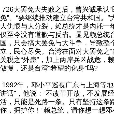
726大罢免大失败之后，曹兴诚承认
免”、“要继续推动建立台湾共和国。
大仇恨与大分裂，赖总统才是内耗一
仅至今没有道歉与反省。显见赖总统
国，只会搞大罢免与大斗争，导致整
立，民心尽失。台湾在面对大罢免之“
关税之“外患”，加上两岸兵凶战危，
傲慢，还是台湾“希望的化身”吗?
1992年，邓小平巡视广东与上海等地
讲话”，他说：“不改革开放，不发展
活，只能是死路一条。只有坚持这条
你，拥护你！”赖总统，请你想一想邓