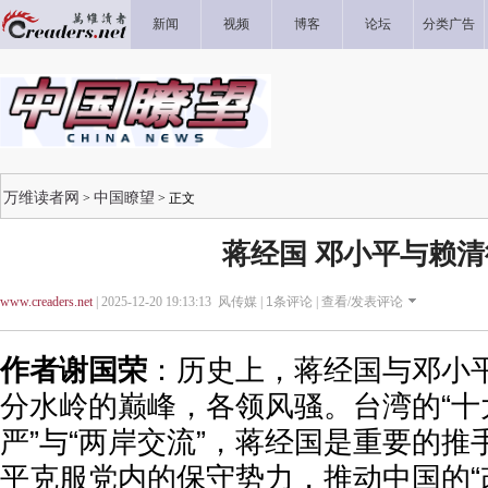
新闻
视频
博客
论坛
分类广告
万维读者网
中国瞭望
>
> 正文
蒋经国 邓小平与赖清
www.creaders.net
| 2025-12-20 19:13:13 风传媒 |
1
条评论 |
查看/发表评论
作者谢国荣
：历史上，蒋经国与邓小
分水岭的巅峰，各领风骚。台湾的“十
严”与“两岸交流”，蒋经国是重要的
平克服党内的保守势力，推动中国的“