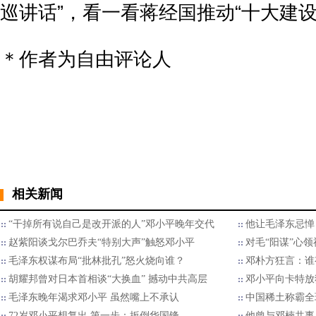
巡讲话”，看一看蒋经国推动“十大建设
＊作者为自由评论人
相关新闻
“干掉所有说自己是改开派的人”邓小平晚年交代
他让毛泽东忌惮
赵紫阳谈戈尔巴乔夫“特别大声”触怒邓小平
对毛“阳谋”心领
毛泽东权谋布局“批林批孔”怒火烧向谁？
邓朴方狂言：谁
胡耀邦曾对日本首相谈“大换血” 撼动中共高层
邓小平向卡特放
毛泽东晚年渴求邓小平 虽然嘴上不承认
中国稀土称霸全球
72岁邓小平想复出 第一步：扳倒华国锋
他曾与邓楠共事 