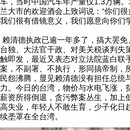
车，当时中国汽车年产量仅1.3万辆
兰大市的欢迎酒会上致词说：“你们很
我们很有借镜意义，我们愿意向你们学
赖清德执政已逾一年多了，搞大罢免
台独、大法官干政、对美关税谈判失
触即发，最近又表态对立法院蓝白联
案，不副署、不执行，形同搞帝制，
民怨沸腾，显见赖清德没有担任总统
力。今日的台湾，物价与水电飞涨，
薪资所得倒退，贪污弊案丛生，加上
高失业，年轻人不敢生育，少子化日
续垄罩在全台湾。