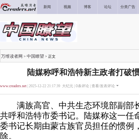
新闻
视频
博客
论坛
分类广告
万维读者网
中国瞭望
>
> 正文
陆媒称呼和浩特新主政者打破惯
www.creaders.net
| 2025-12-22 21:17:39 大纪元 |
0
条评论 |
查看/发表评论
满族高官、中共生态环境部副部长
共呼和浩特市委书记。陆媒称这一任
委书记长期由蒙古族官员担任的惯例
除。