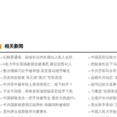
相关新闻
纪检委通报：副省长任内长期出入私人会所…
中国高官玩很大
6名大学生现场参观全被淹死 建议追责42人
把副省长拉下马
数次嘲讽习近平被举报 高官落马细节曝光
中共空军司令常
历史转折前夜 张又侠“团灭”空军高层
远观中共动态 
中共军中最年轻上将突然死亡，谁下的手？
副书记的大喜事
子女不回国，再有多部省部级高官提早下岗
习重提“自我革
中国财险龙头一把手传被带走 股价大跌超6%
云南泸水39岁
中共国家保密局正副局长 惊爆同时被免职
美女歌手牵动“
贵州茅台选举陈华为董事长
中国人民大学校