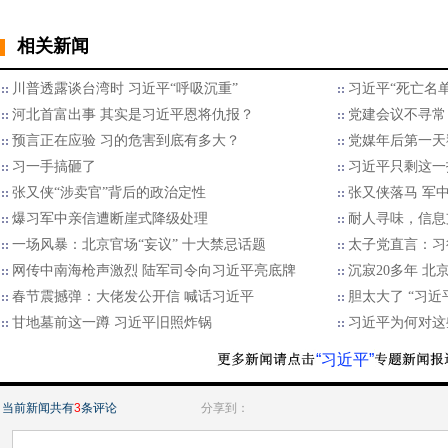
相关新闻
川普透露谈台湾时 习近平“呼吸沉重”
习近平“死亡名
河北首富出事 其实是习近平恩将仇报？
党建会议不寻常
预言正在应验 习的危害到底有多大？
党媒年后第一天
习一手搞砸了
习近平只剩这一
张又侠“涉卖官”背后的政治定性
张又侠落马 军中
爆习军中亲信遭断崖式降级处理
耐人寻味，信息
一场风暴：北京官场“妄议” 十大禁忌话题
太子党直言：习
网传中南海枪声激烈 陆军司令向习近平亮底牌
沉寂20多年 北
春节震撼弹：大佬发公开信 喊话习近平
胆太大了 “习
甘地墓前这一蹲 习近平旧照炸锅
习近平为何对这
“习近平”
当前新闻共有
3
条评论
分享到：