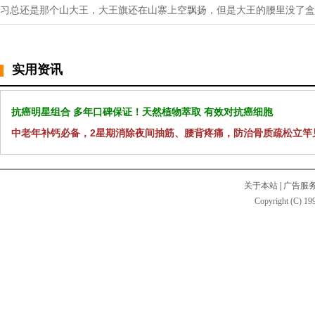
习总还是那个山大王，大王旗还在山寨上空飘扬，但是大王的腰里没了盒
实用资讯
抗癌明星组合 多年口碑保证！天然植物萃取 有效对抗癌细胞
中老年补钙必备，2星期消除夜间抽筋、腰背疼痛，防治骨质疏松立竿
关于本站
|
广告服
Copyright (C) 199