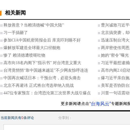
相关新闻
释放善意？当赖清德喊“中国大陆”
曹兴诚致习近平
习一手搞砸了
北京搞突袭，却
参加CIA中国机密简报会后 库克吓到睡不好
迅速压制台湾火
爆解放军建造全球最大口径舰炮
两岸密使传周恩
惨了 赖清德遭喷呕吐物
她的“密令”曝
高市向18名内阁下“指示书” 对台湾意义重大
习近平最想逮捕
台湾竟悄悄“靠中国越来越近”不少网友惊呼连连
高市内阁2.0启
中国再次喊话日本：干预台湾，必迎头痛击
爆习近平亲自施
北京不再避讳 正式将台湾选举纳入统战
美军是否协防台
447位专家预言：台湾恐沦第三次世界大战引爆点
川普一句话震动
“台海风云”
当前新闻共有
0
条评论
分享到：