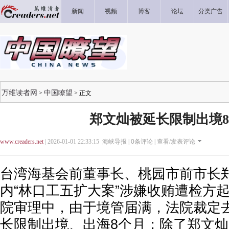
新闻
视频
博客
论坛
分类广告
万维读者网
中国瞭望
>
> 正文
郑文灿被延长限制出境
www.creaders.net
| 2026-01-01 22:33:15 海峡导报 |
0
条评论 |
查看/发表评论
台湾海基会前董事长、桃园市前市长
内“林口工五扩大案”涉嫌收贿遭检方
院审理中，由于境管届满，法院裁定去
长限制出境、出海8个月；除了郑文