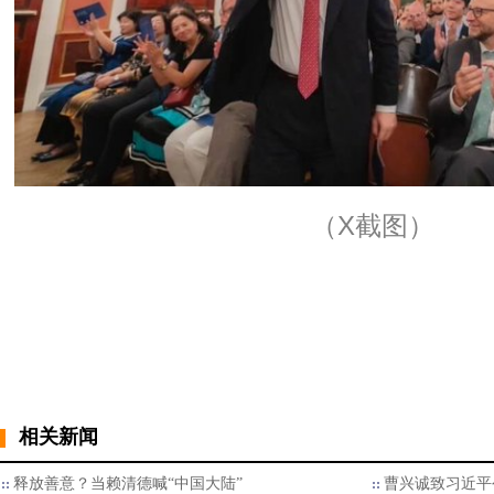
（X截图）
相关新闻
释放善意？当赖清德喊“中国大陆”
曹兴诚致习近平