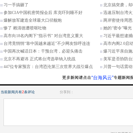
习一手搞砸了
北京搞突袭，却
参加CIA中国机密简报会后 库克吓到睡不好
迅速压制台湾火
爆解放军建造全球最大口径舰炮
两岸密使传周恩
惨了 赖清德遭喷呕吐物
她的“密令”曝
高市向18名内阁下“指示书” 对台湾意义重大
习近平最想逮捕
台湾竟悄悄“靠中国越来越近”不少网友惊呼连连
高市内阁2.0启
中国再次喊话日本：干预台湾，必迎头痛击
爆习近平亲自施
北京不再避讳 正式将台湾选举纳入统战
美军是否协防台
447位专家预言：台湾恐沦第三次世界大战引爆点
川普一句话震动
“台海风云”
当前新闻共有
2
条评论
分享到：