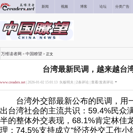
新闻
视频
博客
论坛
分类广告
万维读者网
中国瞭望
>
> 正文
台湾最新民调，越来越台
www.creaders.net
| 2026-01-02 15:01:13 矢板明夫 |
2
条评论 |
查看/发表评论
台湾外交部最新公布的民调，用一
出台湾社会的主流共识：59.4%民众
半的整体外交表现，68.1%肯定林佳
理；74.5%支持成立“经济外交工作小组