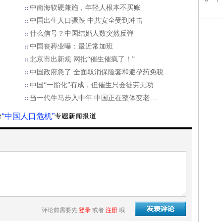
中南海软硬兼施，年轻人根本不买账
中国出生人口骤跌 中共安全受到冲击
什么信号？中国结婚人数突然反弹
中国丧葬业曝：最近常加班
北京市出新规 网批“催生催疯了！”
中国政府急了 全面取消保险套和避孕药免税
中国“一胎化”有成，但催生只会徒劳无功
当一代牛马步入中年 中国正在整体变老…
“中国人口危机”
评论前需要先
登录
或者
注册
哦