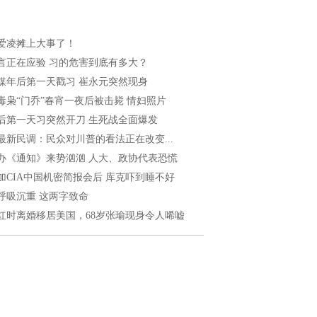
爱凌摊上大事了！
言正在应验 习的危害到底有多大？
媒年后第一天戳习 崔永元突然现身
毒枭“门乔”春宵一夜后被击毙 情妇照片
后第一天习突然开刀 生死战全面爆发
最新民调：民众对川普的看法正在改变...
办《通知》来势汹汹 人大、政协代表恐慌
加CIA中国机密简报会后 库克吓到睡不好
呼吸沉重 这两字致命
红时离婚移居美国，68岁张瑜现身令人唏嘘