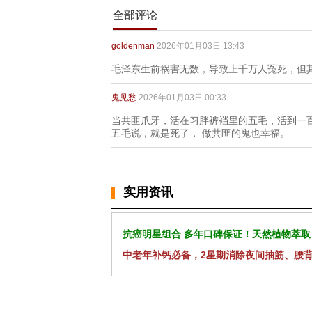
全部评论
goldenman
2026年01月03日 13:43
毛泽东生前祸害无数，导致上千万人冤死，但
鬼见愁
2026年01月03日 00:33
当共匪爪牙，活在习胖裤裆里的五毛，活到一
五毛说，就是死了， 做共匪的鬼也幸福。
实用资讯
抗癌明星组合 多年口碑保证！天然植物萃取
中老年补钙必备，2星期消除夜间抽筋、腰