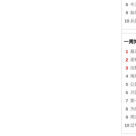
8
今
9
如
10
从
一周
1
最
2
老
3
法
4
海
5
公
6
川
7
第
8
为
9
周
10
过