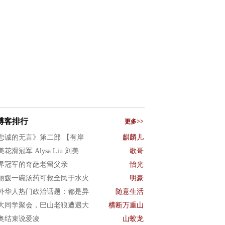
博客排行
更多>>
忠诚的无言》第二部 【有岸
麒麟儿
花滑冠军 Alysa Liu 刘美
歌哥
界冠军的奇葩老留父亲
怡光
丽媛一碗汤药可救全民于水火
明豪
外华人热门政治话题：都是异
随意生活
大同学聚会，巴山老狼遭遇大
横断万重山
奥结束说爱凌
山蛟龙