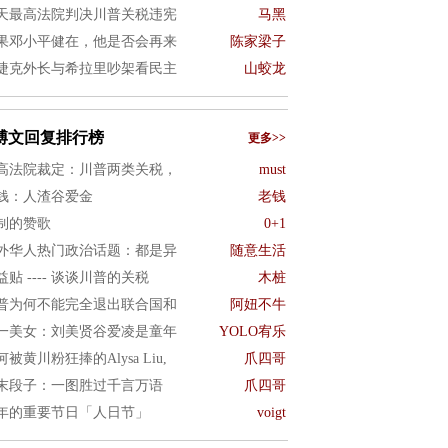
天最高法院判决川普关税违宪
马黑
果邓小平健在，他是否会再来
陈家梁子
捷克外长与希拉里吵架看民主
山蛟龙
博文回复排行榜
更多>>
高法院裁定：川普两类关税，
must
钱：人渣谷爱金
老钱
制的赞歌
0+1
外华人热门政治话题：都是异
随意生活
益贴 ---- 谈谈川普的关税
木桩
普为何不能完全退出联合国和
阿妞不牛
一美女：刘美贤谷爱凌是童年
YOLO宥乐
何被黄川粉狂捧的Alysa Liu,
爪四哥
末段子：一图胜过千言万语
爪四哥
年的重要节日「人日节」
voigt