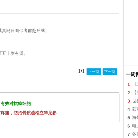
其冥诞日瞻仰者前赴后继。
百五十岁有望。
1/1
上一页
下一页
一周
1
《
2
【美
3
世
 有效对抗癌细胞
4
彭
背疼痛，防治骨质疏松立竿见影
5
海
6
电
7
冬