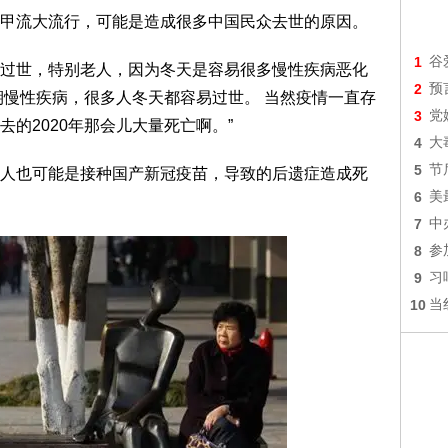
甲流大流行，可能是造成很多中国民众去世的原因。
1
谷
过世，特别老人，因为冬天是容易很多慢性疾病恶化
2
预
期慢性疾病，很多人冬天都容易过世。 当然疫情一直存
3
党
的2020年那会儿大量死亡啊。”
4
大
5
节
人也可能是接种国产新冠疫苗，导致的后遗症造成死
6
美
7
中
8
参
9
习
10
当