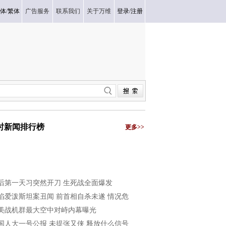
体
/
繁体
广告服务
联系我们
关于万维
登录
/
注册
小时新闻排行榜
更多>>
后第一天习突然开刀 生死战全面爆发
陷爱泼斯坦案丑闻 前首相自杀未遂 情况危
美战机群最大空中对峙内幕曝光
国人大一号公报 未提张又侠 释放什么信号