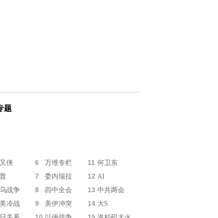
专题
6
11
又侠
万维专栏
何卫东
7
12
普
委内瑞拉
AI
8
13
乌战争
四中全会
中共两会
9
14
美冷战
美伊冲突
大S
10
15
日关系
以伊战争
洛杉矶大火